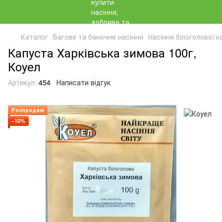
Каталог
Вагове та баночне насіння
Насіння білоголової к
Капуста Харківська зимова 100г,
Коуел
Артикул:
454
Написати відгук
Розпродаж
−10%