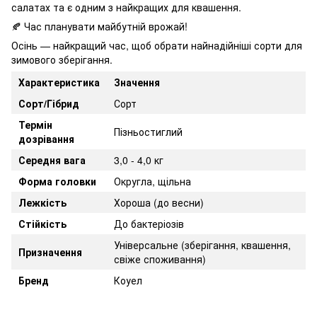
салатах та є одним з найкращих для квашення.
🍂 Час планувати майбутній врожай!
Осінь — найкращий час, щоб обрати найнадійніші сорти для
зимового зберігання.
Характеристика
Значення
Сорт/Гібрид
Сорт
Термін
Пізньостиглий
дозрівання
Середня вага
3,0 - 4,0 кг
Форма головки
Округла, щільна
Лежкість
Хороша (до весни)
Стійкість
До бактеріозів
Універсальне (зберігання, квашення,
Призначення
свіже споживання)
Бренд
Коуел