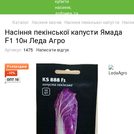
Каталог
Насіння овочів
Насіння пекінської капусти
Насін
Насіння пекінської капусти Ямада
F1 10н Леда Агро
Артикул:
1475
Написати відгук
Розпродаж
−10%
ОПТ 10