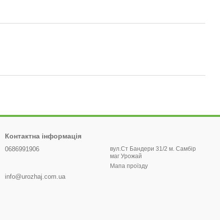
Контактна інформація
0686991906
вул.Ст Бандери 31/2 м. Самбір
маг Урожай
Мапа проїзду
info@urozhaj.com.ua