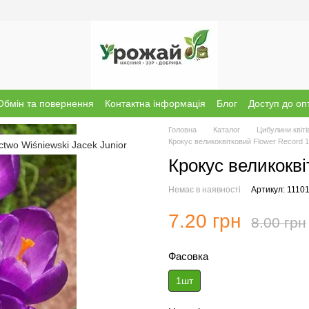
Обмін та повернення
Контактна інформація
Блог
Доступ до оп
Головна
Каталог
Цибулини квіті
Крокус великоквітковий Flower Record 
Крокус великокві
Немає в наявності
Артикул: 1110
7.20 грн
8.00 грн
Фасовка
1шт