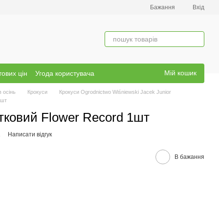
Бажання
Вхід
Мій кошик
тових цін
Угода користувача
в осінь
Крокуси
Крокуси Ogrodnictwo Wiśniewski Jacek Junior
1шт
тковий Flower Record 1шт
1
Написати відгук
В бажання