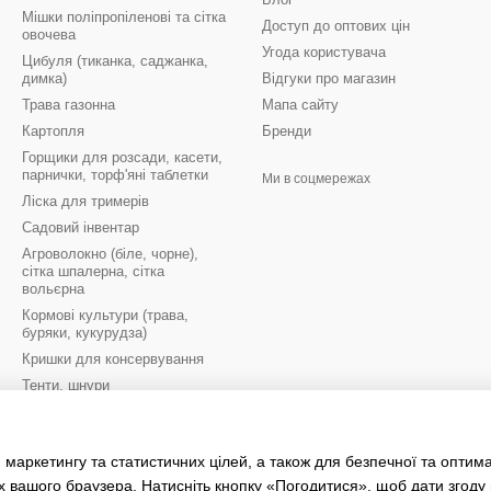
Мішки поліпропіленові та сітка
Доступ до оптових цін
овочева
Угода користувача
Цибуля (тиканка, саджанка,
димка)
Відгуки про магазин
Трава газонна
Мапа сайту
Картопля
Бренди
Горщики для розсади, касети,
парнички, торф'яні таблетки
Ми в соцмережах
Ліска для тримерів
Садовий інвентар
Агроволокно (біле, чорне),
сітка шпалерна, сітка
вольєрна
Кормові культури (трава,
буряки, кукурудза)
Кришки для консервування
Тенти, шнури
Цибулини квітів осінь
Цибулини квітів весна
 маркетингу та статистичних цілей, а також для безпечної та оптим
Рукавиці робочі
х вашого браузера. Натисніть кнопку «Погодитися», щоб дати згоду