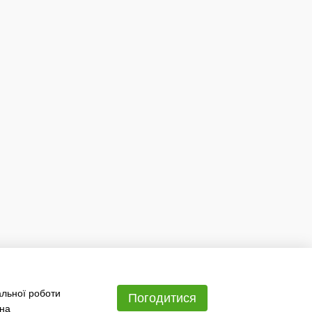
альної роботи
Погодитися
 на