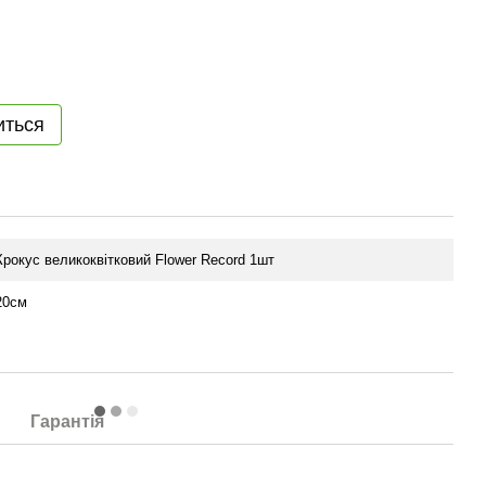
иться
Крокус великоквітковий Flower Record 1шт
20см
Гарантія