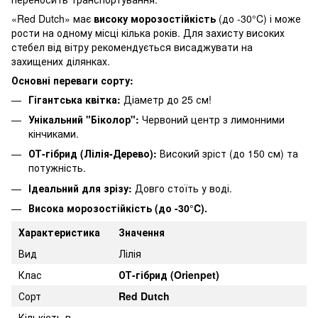
«Red Dutch» має
високу морозостійкість
(до -30°C) і може
рости на одному місці кілька років. Для захисту високих
стебел від вітру рекомендується висаджувати на
захищених ділянках.
Основні переваги сорту:
Гігантська квітка:
Діаметр до 25 см!
Унікальний "Біколор":
Червоний центр з лимонними
кінчиками.
ОТ-гібрид (Лілія-Дерево):
Високий зріст (до 150 см) та
потужність.
Ідеальний для зрізу:
Довго стоїть у воді.
Висока морозостійкість (до -30°C).
Характеристика
Значення
Вид
Лілія
Клас
ОТ-гібрид (Orienpet)
Сорт
Red Dutch
Кількість в