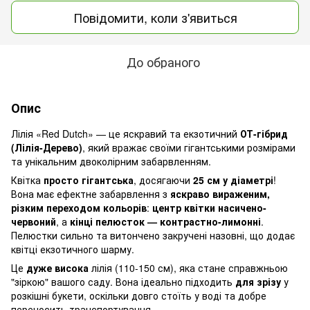
Повідомити, коли з'явиться
До обраного
Опис
Лілія «Red Dutch» — це яскравий та екзотичний
ОТ-гібрид
(Лілія-Дерево)
, який вражає своїми гігантськими розмірами
та унікальним двоколірним забарвленням.
Квітка
просто гігантська
, досягаючи
25 см у діаметрі
!
Вона має ефектне забарвлення з
яскраво вираженим,
різким переходом кольорів
:
центр квітки насичено-
червоний
, а
кінці пелюсток — контрастно-лимонні
.
Пелюстки сильно та витончено закручені назовні, що додає
квітці екзотичного шарму.
Це
дуже висока
лілія (110-150 см), яка стане справжньою
"зіркою" вашого саду. Вона ідеально підходить
для зрізу
у
розкішні букети, оскільки довго стоїть у воді та добре
переносить транспортування.