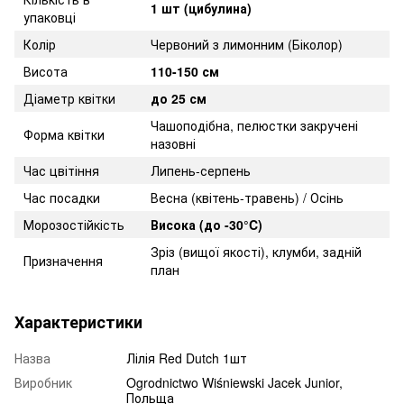
1 шт (цибулина)
упаковці
Колір
Червоний з лимонним (Біколор)
Висота
110-150 см
Діаметр квітки
до 25 см
Чашоподібна, пелюстки закручені
Форма квітки
назовні
Час цвітіння
Липень-серпень
Час посадки
Весна (квітень-травень) / Осінь
Морозостійкість
Висока (до -30°C)
Зріз (вищої якості), клумби, задній
Призначення
план
Характеристики
Назва
Лілія Red Dutch 1шт
Виробник
Ogrodnictwo Wiśniewski Jacek Junior,
Польща