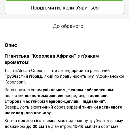
Повідомити, коли з'явиться
До обраного
Опис
Гігантська "Королева Африки" з п'янким
ароматом!
Лілія «African Queen» — це легендарний та розкішний
Трубчастий гібрид
, який по праву носить ім'я "Африканської
Королеви".
Вона вражає своїм
унікальним, теплим забарвленням
:
пелюстки
ніжно-помаранчеві
всередині, а
зовнішня
сторона
має глибокі
червоно-цегляні "підпалини"
.
Завершують екзотичний образ виразні тичинки
насиченого
шоколадного кольору
.
Квітка
просто гігантська
, має видовжену трубчасту форму
довжиною
до 20 см
та діаметром
15-16 см
! Цей сорт має