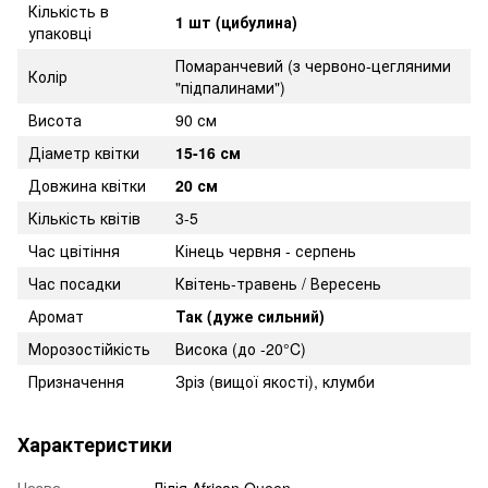
Кількість в
1 шт (цибулина)
упаковці
Помаранчевий (з червоно-цегляними
Колір
"підпалинами")
Висота
90 см
Діаметр квітки
15-16 см
Довжина квітки
20 см
Кількість квітів
3-5
Час цвітіння
Кінець червня - серпень
Час посадки
Квітень-травень / Вересень
Аромат
Так (дуже сильний)
Морозостійкість
Висока (до -20°C)
Призначення
Зріз (вищої якості), клумби
Характеристики
Назва
Лілія African Queen