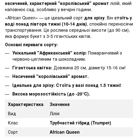
насичений, характерний "королівський" аромат
лілій, який
наповнює сад, особливо у вечірні години.
«African Queen» — це ідеальний сорт
для зрізу
. Він
стоїть у
воді понад півтора тижні (10-14 днів)
, спокійно переносячи
транспортування. Це рослина середньої висоти (до 90 см),
яка формує букет з 3-5 гігантських квітів.
Основні переваги сорту:
Унікальний "Африканський" колір:
Помаранчевий з
червоно-цегляним та шоколадним.
Гігантська квітка:
Довжина 20 см, діаметр 15-16 см!
Насичений "королівський" аромат.
Ідеальна для зрізу:
Стоїть у вазі понад 1.5 тижні!
Висока морозостійкість (до -20°C).
Характеристика
Значення
Вид
Лілія
Клас
Трубчастий гібрид (Trumpet)
Сорт
African Queen