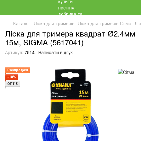
Каталог
Ліска для тримерів
Ліска для тримерів Сігма
Лі
Ліска для тримера квадрат Ø2.4мм
15м, SIGMA (5617041)
Артикул:
7514
Написати відгук
Розпродаж
−10%
ОПТ 5