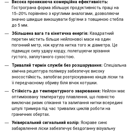
Висока проникаюча комерційна ефективність:
Гострограна форма збільшує продуктивність праці на
15–20% порівняно з круглими аналогами, дозволяючи
значно швидше викошувати бур'яни з товщиною стебла
до 5 мм.
Збільшена вага та кінетична енергія:
Квадратний
перетин містить більше нейлонової маси на один
погонний метр, ніж кругла нитка того ж діаметра. Це
підвищує силу удару корду, полегшуючи зрізання
густого, заплутаного сухостою.
Тривалий термін служби без розшарування:
Спеціальна
хімічна рецептура полімеру забезпечує високу
зносостійкість, запобігає розтріскуванню кінців ліски та
її передчасному обриву біля вічок котушки.
Стійкість до температурного зварювання:
Нейлон має
оптимізовану температуру плавлення, що повністю
виключає ризик спікання та залипання нитки всередині
шпулі тримера під час тривалих циклів роботи на
граничних обертах.
Універсальний сигнальний колір:
Яскраве синє
забарвлення ліски забезпечує бездоганну візуальну