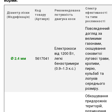
норми:
Спектр
Код
Рекомендована
Діаметр ліски
ефективності
товару
потужність
(Модифікація)
та типи
(Артикул)
двигуна коси
рослинності
Повсякденний
догляд за
великими
газонами,
Електрокоси
скошування
від 1200 Вт,
соковитої
Ø 2.4 мм
5617041
легкі
лугової трави,
бензотримери
кропиви,
(0.9–1.3 к.с.)
пирію,
кульбаб та
лопухів
середнього
розміру.
Обкошування
придорожніх
територій,
розчищення