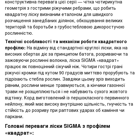
конструктивна перевага цієї серії — чітка чотирикутна
геометрія з гострими ріжучими ребрами, що робить
квадратну ліску визнаним еталоном для швидкого
розчищення занедбаних ділянок, обкошування великих
територій та боротьби з грубостебловою дикоростучою
рослинністю.
Технічні особливості та механізм роботи квадратного
профілю:
На відміну від стандартної круглої ліски, яка на
високих обертах діє за принципом батога, розриваючи та
зажовуючи рослинні волокна, ліска SIGMA «квадрат»
працює як повноцінний сікучий ніж. Чотири гострі грані
ріжучої кромки під кутом 90 градусів миттєво прорубують та
підрізають стебла рослин. Завдяки цьому зріз виходить
рівним, рослини менше травмуються, а кінчики газонної
трави не розщеплюються і не набувають сухого жовтого
відтінку. Корд виготовлений із першокласного первинного
нейлону, який має високу внутрішню щільність, гнучкість та
стійкість до розриву при раптових ударах об каміння чи
паркани.
Головні переваги ліски SIGMA з профілем
«квадрат»: