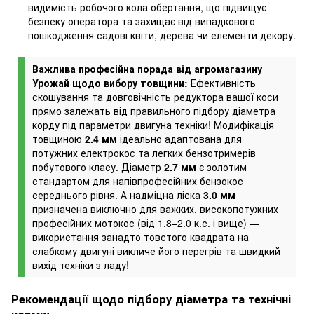
видимість робочого кола обертання, що підвищує
безпеку оператора та захищає від випадкового
пошкодження садові квіти, дерева чи елементи декору.
Важлива професійна порада від агромагазину
Урожай щодо вибору товщини:
Ефективність
скошування та довговічність редуктора вашої коси
прямо залежать від правильного підбору діаметра
корду під параметри двигуна техніки! Модифікація
товщиною
2.4 мм
ідеально адаптована для
потужних електрокос та легких бензотримерів
побутового класу. Діаметр
2.7 мм
є золотим
стандартом для напівпрофесійних бензокос
середнього рівня. А надміцна ліска
3.0 мм
призначена виключно для важких, високопотужних
професійних мотокос (від 1.8–2.0 к.с. і вище) —
використання занадто товстого квадрата на
слабкому двигуні викличе його перегрів та швидкий
вихід техніки з ладу!
Рекомендації щодо підбору діаметра та технічні