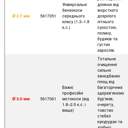
Універсальні
ділянок від
бензокоси
жорсткого
Ø 2.7 мм
5617051
середнього
дозрілого
класу (1.3–1.8
літнього
к.с.)
сухостою,
полину,
будяків та
густих
зарослів.
Тотальне
очищення
сильно
занедбаних
площ від
Важкі
багаторічних
професійні
здерев'янілих
Ø 3.0 мм
5617061
мотокоси (від
бур'янів,
1.8–2.0 к.с. і
очерету,
вище)
товстих
стебел
кукурудзи та
дрібної