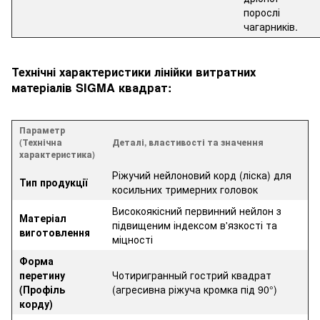
порослі
чагарників.
Технічні характеристики лінійки витратних
матеріалів SIGMA квадрат:
Параметр
(Технічна
Деталі, властивості та значення
характеристика)
Ріжучий нейлоновий корд (ліска) для
Тип продукції
косильних тримерних головок
Високоякісний первинний нейлон з
Матеріал
підвищеним індексом в'язкості та
виготовлення
міцності
Форма
перетину
Чотиригранный гострий квадрат
(Профіль
(агресивна ріжуча кромка під 90°)
корду)