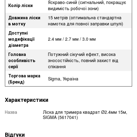
Яскраво-синій (сигнальний, покращує
Колір ліски
видимість робочої зони)
Довжина ліски
15 метрів (оптимальна стандартна
в мотку
намотка для повної заправки шпулі)
Доступні
модифікації
2.4 мм / 2.7 мм / 3.0 мм
діаметра
Головна
Потужний сікучий ефект, висока
особливість
зносостійкість, повний захист від
серії
спікання
Торгова марка
Sigma, Україна
(Бренд)
Характеристики
Назва
Ліска для тримера квадрат Ø2.4мм 15м,
SIGMA (5617041)
Відгуки