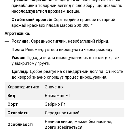
привабливий товарний вигляд після збору, що дозволяє
насолоджуватися врожаєм довше.
Стабільний врожай:
Сорт надійно приносить гарний
врожай красивих плодів масою 200-300 г.
Агротехніка:
Рослина:
Середньостиглий, невибагливий гібрид.
Посів:
Рекомендується вирощувати через розсаду.
Умови:
Підходить для вирощування як в теплицях, так і
у відкритому ґрунті.
Догляд:
Добре реагує на стандартний догляд. Стійкість
до хвороб значно спрощує процес вирощування.
Характеристика
Значення
Вид
Баклажан F1
Сорт
Зебріно F1
Стиглість
Середньостиглий
Невибагливий, майже без насіння,
Особливості
довго зберігається