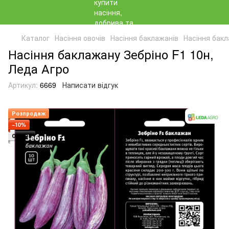
Каталог
Насіння овочів
Насіння баклажанів
Насіння бакл
Насіння баклажану Зебріно F1 10н,
Леда Агро
Артикул:
6669
Написати відгук
Розпродаж
−10%
ОПТ 10