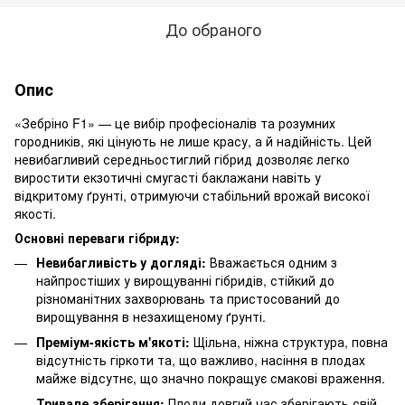
До обраного
Опис
«Зебріно F1» — це вибір професіоналів та розумних
городників, які цінують не лише красу, а й надійність. Цей
невибагливий середньостиглий гібрид дозволяє легко
виростити екзотичні смугасті баклажани навіть у
відкритому ґрунті, отримуючи стабільний врожай високої
якості.
Основні переваги гібриду:
Невибагливість у догляді:
Вважається одним з
найпростіших у вирощуванні гібридів, стійкий до
різноманітних захворювань та пристосований до
вирощування в незахищеному ґрунті.
Преміум-якість м'якоті:
Щільна, ніжна структура, повна
відсутність гіркоти та, що важливо, насіння в плодах
майже відсутнє, що значно покращує смакові враження.
Тривале зберігання:
Плоди довгий час зберігають свій