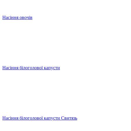
Насіння овочів
Насіння білоголової капусти
Насіння білоголової капусти Свитязь