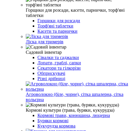
Горщики для розсади, касети, парнички, торф'яні
таблетки
Горщики для розсади
Торф'яні таблетки
Касети та парнички
Ліска для тримерів
Садовий інвентар
Сівалки та саджалки
Лопати, граблі, сапки
Секатори та гілкорізи
Обприскувачі
Різні дрібниці
Агроволокно (біле, чорне), сітка шпалерна, сітка
вольєрна
Кормові культури (трава, буряки, кукурудза)
Кормові трави, конюшина, люцерна
Буряки кормові
Кукурудза кормова