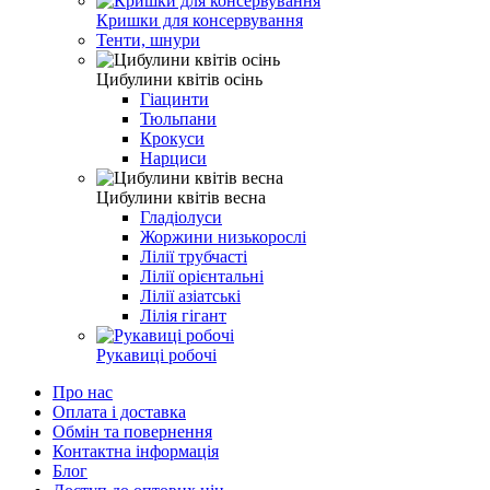
Кришки для консервування
Тенти, шнури
Цибулини квітів осінь
Гіацинти
Тюльпани
Крокуси
Нарциси
Цибулини квітів весна
Гладіолуси
Жоржини низькорослі
Лілії трубчасті
Лілії орієнтальні
Лілії азіатські
Лілія гігант
Рукавиці робочі
Про нас
Оплата і доставка
Обмін та повернення
Контактна інформація
Блог