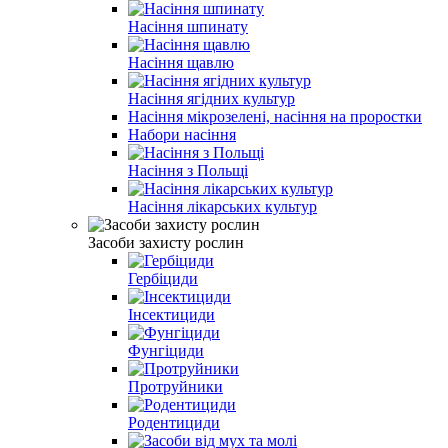
Насіння шпинату
Насіння щавлю
Насіння ягідних культур
Насіння мікрозелені, насіння на проростки
Набори насіння
Насіння з Польщі
Насіння лікарських культур
Засоби захисту рослин
Гербіциди
Інсектициди
Фунгіциди
Протруйники
Родентициди