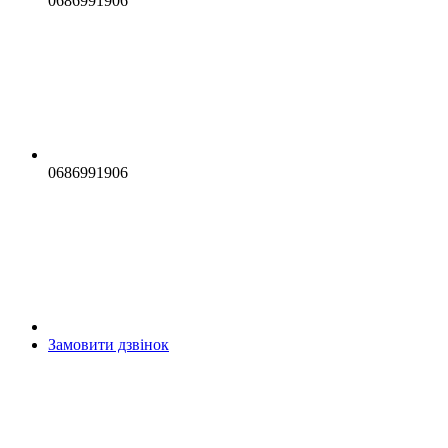
0686991906
0686991906
Замовити дзвінок