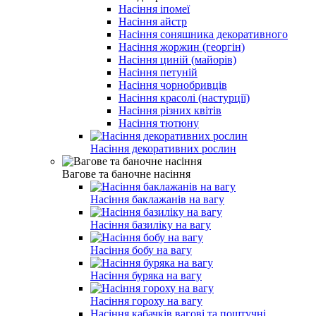
Насіння іпомеї
Насіння айстр
Насіння соняшника декоративного
Насіння жоржин (георгін)
Насіння циній (майорів)
Насіння петуній
Насіння чорнобривців
Насіння красолі (настурції)
Насіння різних квітів
Насіння тютюну
Насіння декоративних рослин
Вагове та баночне насіння
Насіння баклажанів на вагу
Насіння базиліку на вагу
Насіння бобу на вагу
Насіння буряка на вагу
Насіння гороху на вагу
Насіння кабачків вагові та поштучні