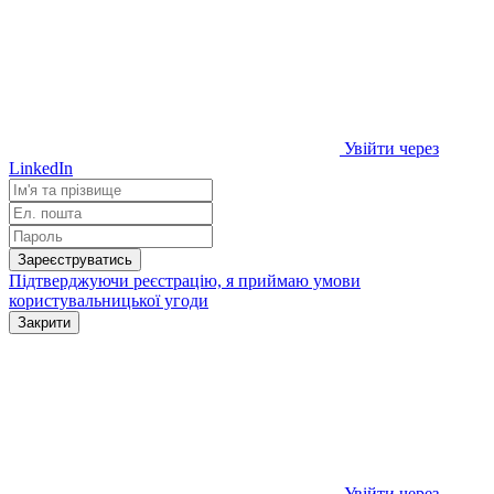
Увійти через
LinkedIn
Зареєструватись
Підтверджуючи реєстрацію, я приймаю умови
користувальницької угоди
Закрити
Увійти через