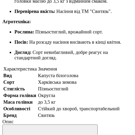
головки масою до 3,5 кг з відмінним смаком.
Перевірена якість:
Насіння від ТМ "Свитязь".
Агротехніка:
Рослина:
Пізньостиглий, врожайний сорт.
Посів:
На розсаду насіння висівають в кінці квітня.
Догляд:
Сорт невибагливий, добре реагує на
стандартний догляд.
Характеристика
Значення
Вид
Капуста білоголова
Сорт
Харківська зимова
Стиглість
Пізньостиглий
Форма голівки
Округла
Маса голівки
до 3,5 кг
Особливості
Стійкий до хвороб, транспортабельний
Бренд
Свитязь
Опис