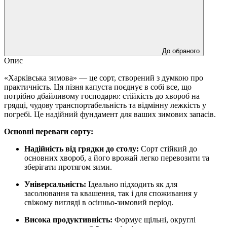
До обраного
Опис
«Харківська зимова» — це сорт, створений з думкою про
практичність. Ця пізня капуста поєднує в собі все, що
потрібно дбайливому господарю: стійкість до хвороб на
грядці, чудову транспортабельність та відмінну лежкість у
погребі. Це надійний фундамент для ваших зимових запасів.
Основні переваги сорту:
Надійність від грядки до столу:
Сорт стійкий до
основних хвороб, а його врожай легко перевозити та
зберігати протягом зими.
Універсальність:
Ідеально підходить як для
засолювання та квашення, так і для споживання у
свіжому вигляді в осінньо-зимовий період.
Висока продуктивність:
Формує щільні, округлі