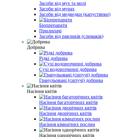
Засоби від мух та молі
Засоби від мурах
Засоби від медведки (капустянки)
Біопрепарати
Прилипачі
Засоби від равликів (слимаків)
Добрива
Рідкі добрива
Сухі водорозчинні добрива
Гранульовані (сипучі) добрива
Насіння квітів
Насіння багаторічних квітів
Насіння дворічних квітів
Насіння кімнатних рослин
Насіння однорічних квітів