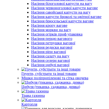
Насіння білоголової капусти на вагу
Насіння червоноголової капусти вагове
Насіння савойської капусти на вагу
Насіння капусти броколі та цвітної вагове
Насіння брюсельської капусти вагове
Насіння кропу вагове
Насіння моркви на вагу
Насіння огірків проф упаковка
Насіння перцю вагового
Насіння петрушки вагової
Насіння редиски вагової
Насіння ріпи вагової
Насіння салату на вагу
Насіння селери вагової
Насіння цибулі вагової
Грунти, субстрати та інші товари
Мішки поліпропіленові та сітка овочева
Цибуля (тиканка, саджанка, димка)
Трава газонна
Картопля