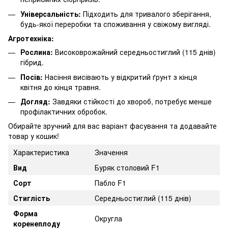
Універсальність:
Підходить для тривалого зберігання,
будь-якої переробки та споживання у свіжому вигляді.
Агротехніка:
Рослина:
Високоврожайний середньостиглий (115 днів)
гібрид.
Посів:
Насіння висівають у відкритий ґрунт з кінця
квітня до кінця травня.
Догляд:
Завдяки стійкості до хвороб, потребує менше
профілактичних обробок.
Обирайте зручний для вас варіант фасування та додавайте
товар у кошик!
Характеристика
Значення
Вид
Буряк столовий F1
Сорт
Пабло F1
Стиглість
Середньостиглий (115 днів)
Форма
Округла
коренеплоду