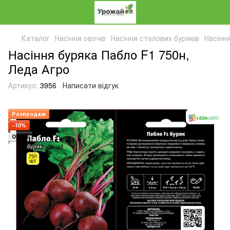
Каталог
Насіння овочів
Насіння столових буряків
Насінн
Насіння буряка Пабло F1 750н,
Леда Агро
Артикул:
3956
Написати відгук
Розпродаж
−10%
ОПТ 5