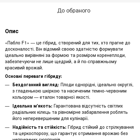
До обраного
Опис
«Пабло F1» — це гібрид, створений для тих, хто прагне до
досконалості. Він відомий своєю здатністю формувати
ідеально вирівняні за формою та розміром коренеплоди,
забезпечуючи не лише щедрий, а й по-справжньому
красивий врожай.
Основні переваги гібриду:
Бездоганний вигляд:
Плоди однорідні, ідеально округлі,
з гладенькою шкіркою та насиченим темно-червоним
кольором — еталон товарної якості.
Ідеальна м'якоть:
Гарантована відсутність світлих
радіальних кілець та рівномірне забарвлення роблять
його неперевершеним для кулінарії.
Надійність та стійкість:
Гібрид стійкий до стрілкування
та церкоспорозу, що гарантує отримання врожаю без
неприємних сюрпризів.