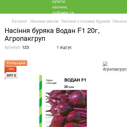
Каталог
Насіння овочів
Насіння столових буряків
Насінн
Насіння буряка Водан F1 20г,
Агропакгруп
Артикул:
123
1 відгук
Розпродаж
−10%
ОПТ 5