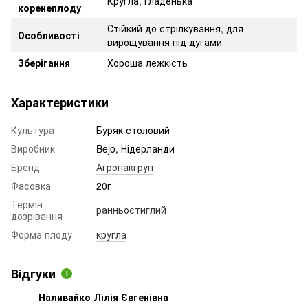
Кругла, гладенька
коренеплоду
Стійкий до стрілкування, для
Особливості
вирощування під дугами
Зберігання
Хороша лежкість
Характеристики
Культура
Буряк столовий
Виробник
Bejo, Нідерланди
Бренд
Агропакгруп
Фасовка
20г
Термін
ранньостиглий
дозрівання
Форма плоду
кругла
Відгуки
1
Наливайко Лілія Євгенівна