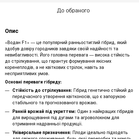
До обраного
Опис
«Водан F1» — це популярний ранньостиглий гібрид, який
здобув довіру городників завдяки своїй надійності та
невибагливості. Його головна перевага — висока стійкість
до стрілкування, що гарантує формування якісних
коренеплодів, а не квіткових стрілок, навіть за
несприятливих умов.
Основні переваги гібриду:
Стійкість до стрілкування:
Гібрид генетично стійкий до
передчасного утворення квітконосів, що є запорукою
стабільного та прогнозованого врожаю.
Ранній врожай під укриттям:
Один з найкращих гібридів
для вирощування під дугами та агроволокном для
отримання надранньої продукції.
Універсальне призначення:
Плоди ідеально підходять
для свіжого споживання, будь-якої переробки та мають