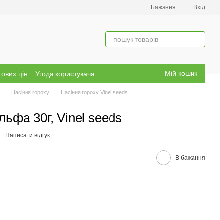
Бажання
Вхід
Мій кошик
тових цін
Угода користувача
Насіння гороху
Насіння гороху Vinel seeds
льфа 30г, Vinel seeds
Написати відгук
В бажання