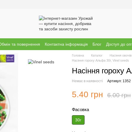
Обмін та повернення
Контактна інформація
Блог
Доступ до оп
Головна
Каталог
Насіння овочів
Насіння гороху Альфа 30г, Vinel seeds
Насіння гороху А
Немає в наявності
Артикул: 1352
5.40 грн
6.00 грн
Фасовка
30г