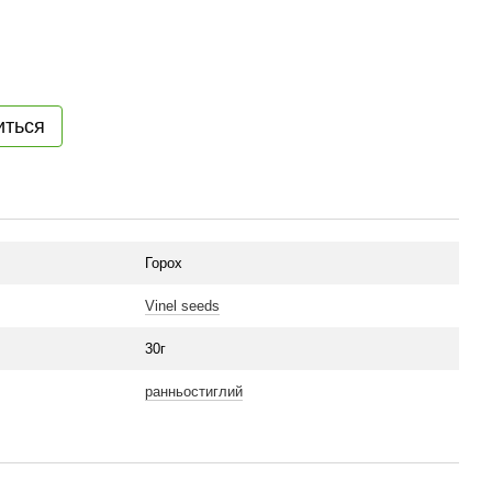
иться
Горох
Vinel seeds
30г
ранньостиглий