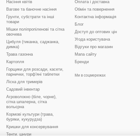
Насіння квітів
Оплата і доставка
Вагове та баночне насіння
Обмін та повернення
Грунти, субстрати та інші
Контактна інформація
товари
Блог
Мішки поліпропіленові та сітка
Доступ до оптових цін
овочева
Угода користувача
Цибуля (тиканка, саджанка,
димка)
Відгуки про магазин
Трава газонна
Мапа сайту
Картопля
Бренди
Горщики для розсади, касети,
парнички, торф'яні таблетки
Ми в соцмережах
Ліска для тримерів
Садовий інвентар
Агроволокно (біле, чорне),
сітка шпалерна, сітка
вольєрна
Кормові культури (трава,
буряки, кукурудза)
Кришки для консервування
Тенти, шнури