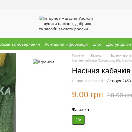
Обмін та повернення
Контактна інформація
Блог
Доступ до оп
Головна
Каталог
Насіння овочів
Насіння кабачків Скворушка 20г, Агрон
Насіння кабачків
Немає в наявності
Артикул: 2453
9.00 грн
10.00 гр
Фасовка
20г