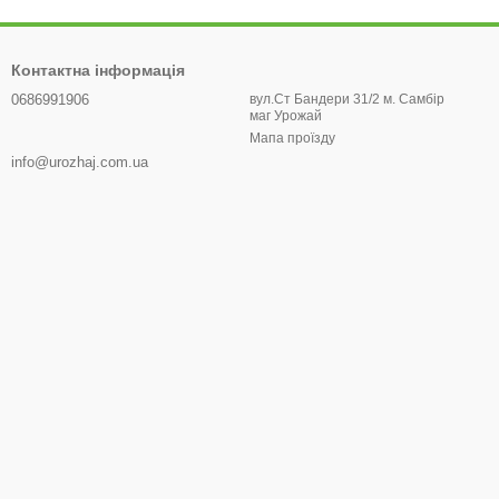
Контактна інформація
0686991906
вул.Ст Бандери 31/2 м. Самбір
маг Урожай
Мапа проїзду
info@urozhaj.com.ua