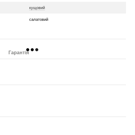
кущовий
салатовий
Гарантія