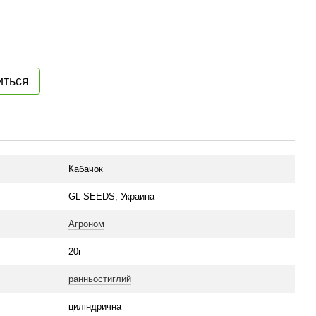
иться
Кабачок
GL SEEDS, Украина
Агроном
20г
ранньостиглий
циліндрична