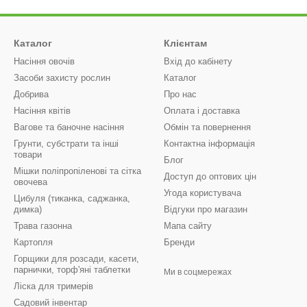
Каталог
Клієнтам
Насіння овочів
Вхід до кабінету
Засоби захисту рослин
Каталог
Добрива
Про нас
Насіння квітів
Оплата і доставка
Вагове та баночне насіння
Обмін та повернення
Грунти, субстрати та інші
Контактна інформація
товари
Блог
Мішки поліпропіленові та сітка
Доступ до оптових цін
овочева
Угода користувача
Цибуля (тиканка, саджанка,
димка)
Відгуки про магазин
Трава газонна
Мапа сайту
Картопля
Бренди
Горщики для розсади, касети,
парнички, торф'яні таблетки
Ми в соцмережах
Ліска для тримерів
Садовий інвентар