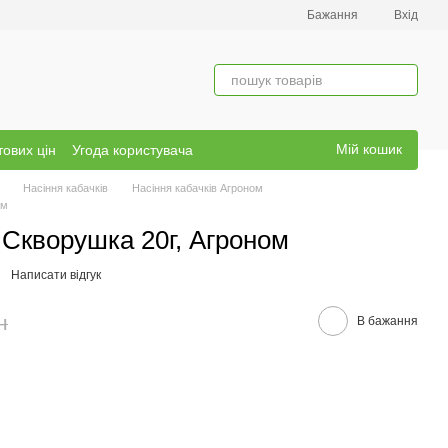
Бажання
Вхід
Мій кошик
тових цін
Угода користувача
Насіння кабачків
Насіння кабачків Агроном
ом
 Скворушка 20г, Агроном
Написати відгук
н
В бажання