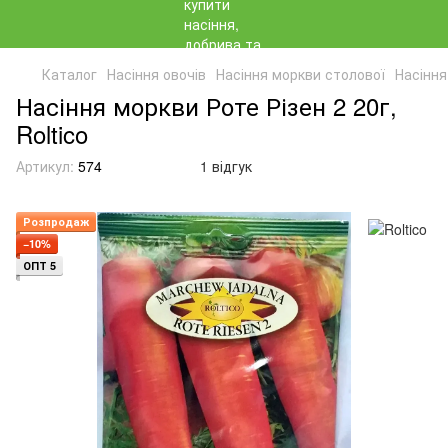
Каталог
Насіння овочів
Насіння моркви столової
Насіння
Насіння моркви Роте Різен 2 20г,
Roltico
Артикул:
574
1 відгук
Розпродаж
−10%
ОПТ 5