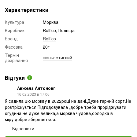
Характеристики
Культура
Морква
Виробник
Roltico, Польща
Бренд
Roltico
Фасовка
20г
Термін
пізньостиглий
дозрівання
Відгуки
1
Анжела Антоновп
16.02.2023 в 17:06
Я садила цю моркву в 2022році на дачі.Дуже гарний сорт.Не
розтріскується.Підгодовувала ,добре треба проріджувати
огудина не дуже велика,а морква чудова,солодка в
міру.добре зберігається.
Відповісти