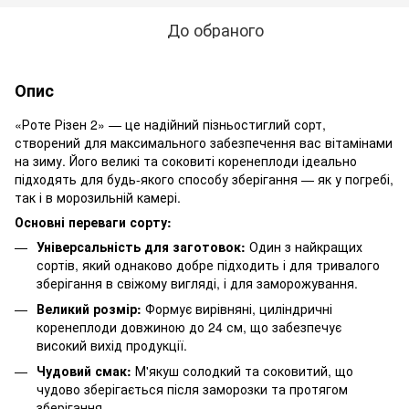
До обраного
Опис
«Роте Різен 2» — це надійний пізньостиглий сорт,
створений для максимального забезпечення вас вітамінами
на зиму. Його великі та соковиті коренеплоди ідеально
підходять для будь-якого способу зберігання — як у погребі,
так і в морозильній камері.
Основні переваги сорту:
Універсальність для заготовок:
Один з найкращих
сортів, який однаково добре підходить і для тривалого
зберігання в свіжому вигляді, і для заморожування.
Великий розмір:
Формує вирівняні, циліндричні
коренеплоди довжиною до 24 см, що забезпечує
високий вихід продукції.
Чудовий смак:
М'якуш солодкий та соковитий, що
чудово зберігається після заморозки та протягом
зберігання.