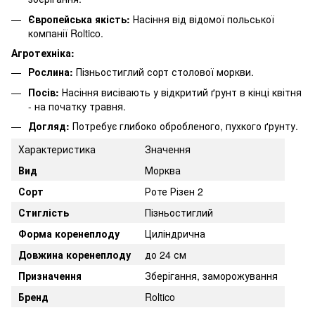
Європейська якість:
Насіння від відомої польської
компанії Roltico.
Агротехніка:
Рослина:
Пізньостиглий сорт столової моркви.
Посів:
Насіння висівають у відкритий ґрунт в кінці квітня
- на початку травня.
Догляд:
Потребує глибоко обробленого, пухкого ґрунту.
Характеристика
Значення
Вид
Морква
Сорт
Роте Різен 2
Стиглість
Пізньостиглий
Форма коренеплоду
Циліндрична
Довжина коренеплоду
до 24 см
Призначення
Зберігання, заморожування
Бренд
Roltico