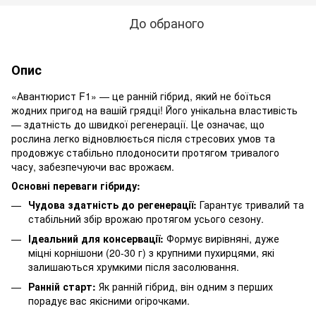
До обраного
Опис
«Авантюрист F1» — це ранній гібрид, який не боїться
жодних пригод на вашій грядці! Його унікальна властивість
— здатність до швидкої регенерації. Це означає, що
рослина легко відновлюється після стресових умов та
продовжує стабільно плодоносити протягом тривалого
часу, забезпечуючи вас врожаєм.
Основні переваги гібриду:
Чудова здатність до регенерації:
Гарантує тривалий та
стабільний збір врожаю протягом усього сезону.
Ідеальний для консервації:
Формує вирівняні, дуже
міцні корнішони (20-30 г) з крупними пухирцями, які
залишаються хрумкими після засолювання.
Ранній старт:
Як ранній гібрид, він одним з перших
порадує вас якісними огірочками.