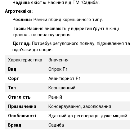
Надійна якість:
Насіння від ТМ "Садиба".
Агротехніка:
Рослина:
Ранній гібрид корнішонного типу.
Посів:
Насіння висівають у відкритий ґрунт в кінці
травня - на початку червня.
Догляд:
Потребує регулярного поливу, підживлення та
підв'язки до опори.
Характеристика
Значення
Вид
Огірок F1
Сорт
Авантюрист F1
Тип
Корнішонний
Стиглість
Ранній
Призначення
Консервування, засолювання
Особливості
Здатний до регенерації, дуже міцний
Бренд
Садиба