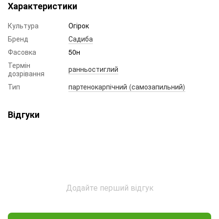
Характеристики
Культура
Огірок
Бренд
Садиба
Фасовка
50н
Термін
ранньостиглий
дозрівання
Тип
партенокарпічний (самозапильний)
Відгуки
Додайте перший відгук