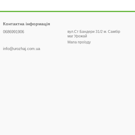
Контактна інформація
0686991906
вул.Ст Бандери 31/2 м. Самбір
маг Урожай
Мапа проїзду
info@urozhaj.com.ua