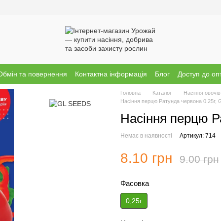
Обмін та повернення
Контактна інформація
Блог
Доступ до оп
Головна
Каталог
Насіння овочів
Насіння перцю Ратунда червона 0.25г, 
Насіння перцю Р
Немає в наявності
Артикул: 714
8.10 грн
9.00 грн
Фасовка
0,25г