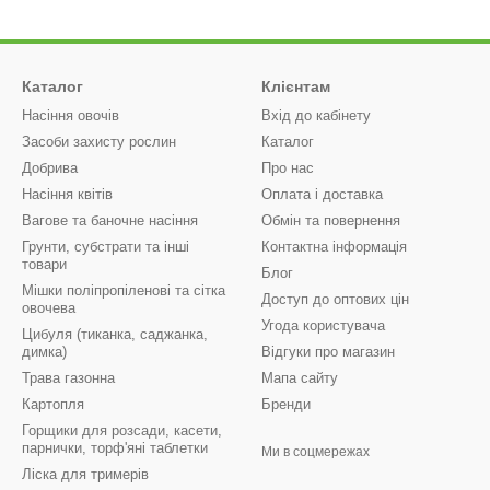
Каталог
Клієнтам
Насіння овочів
Вхід до кабінету
Засоби захисту рослин
Каталог
Добрива
Про нас
Насіння квітів
Оплата і доставка
Вагове та баночне насіння
Обмін та повернення
Грунти, субстрати та інші
Контактна інформація
товари
Блог
Мішки поліпропіленові та сітка
Доступ до оптових цін
овочева
Угода користувача
Цибуля (тиканка, саджанка,
димка)
Відгуки про магазин
Трава газонна
Мапа сайту
Картопля
Бренди
Горщики для розсади, касети,
парнички, торф'яні таблетки
Ми в соцмережах
Ліска для тримерів