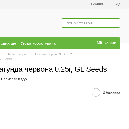
Бажання
Вхід
Мій кошик
тових цін
Угода користувача
Насіння перцю
Насіння перцю GL SEEDS
GL Seeds
атунда червона 0.25г, GL Seeds
Написати відгук
В бажання