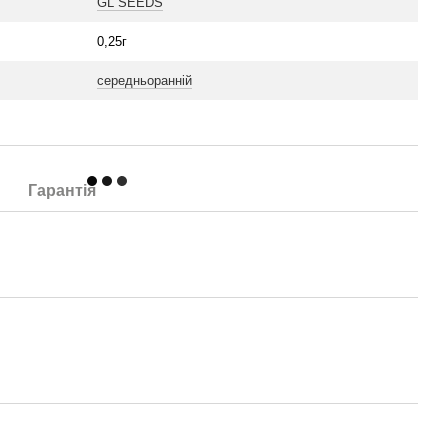
GL SEEDS
0,25г
середньоранній
Гарантія