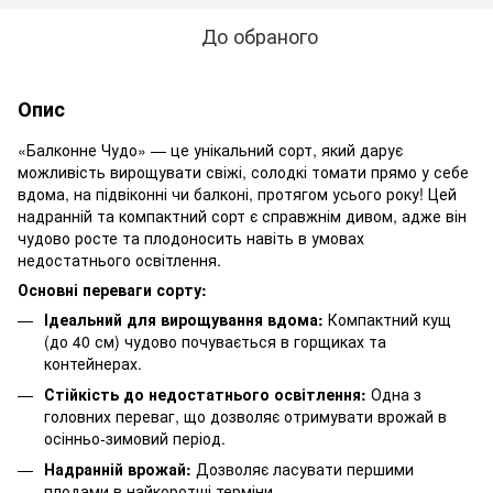
До обраного
Опис
«Балконне Чудо» — це унікальний сорт, який дарує
можливість вирощувати свіжі, солодкі томати прямо у себе
вдома, на підвіконні чи балконі, протягом усього року! Цей
надранній та компактний сорт є справжнім дивом, адже він
чудово росте та плодоносить навіть в умовах
недостатнього освітлення.
Основні переваги сорту:
Ідеальний для вирощування вдома:
Компактний кущ
(до 40 см) чудово почувається в горщиках та
контейнерах.
Стійкість до недостатнього освітлення:
Одна з
головних переваг, що дозволяє отримувати врожай в
осінньо-зимовий період.
Надранній врожай:
Дозволяє ласувати першими
плодами в найкоротші терміни.