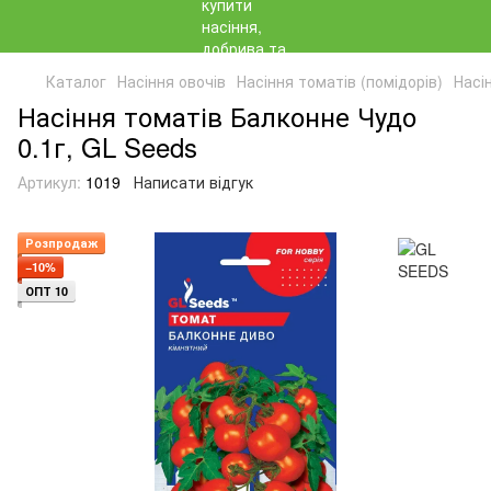
Каталог
Насіння овочів
Насіння томатів (помідорів)
Насі
Насіння томатів Балконне Чудо
0.1г, GL Seeds
Артикул:
1019
Написати відгук
Розпродаж
−10%
ОПТ 10