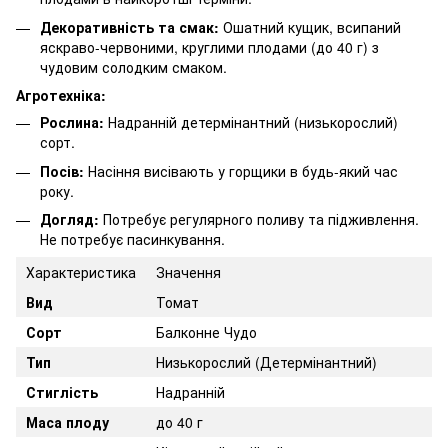
Декоративність та смак:
Ошатний кущик, всипаний
яскраво-червоними, круглими плодами (до 40 г) з
чудовим солодким смаком.
Агротехніка:
Рослина:
Надранній детермінантний (низькорослий)
сорт.
Посів:
Насіння висівають у горщики в будь-який час
року.
Догляд:
Потребує регулярного поливу та підживлення.
Не потребує пасинкування.
Характеристика
Значення
Вид
Томат
Сорт
Балконне Чудо
Тип
Низькорослий (Детермінантний)
Стиглість
Надранній
Маса плоду
до 40 г