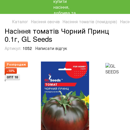
Каталог
Насіння овочів
Насіння томатів (помідорів)
Насі
Насіння томатів Чорний Принц
0.1г, GL Seeds
Артикул:
1052
Написати відгук
Розпродаж
−10%
ОПТ 10