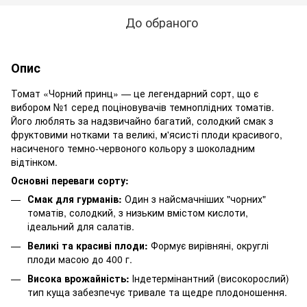
До обраного
Опис
Томат «Чорний принц» — це легендарний сорт, що є
вибором №1 серед поціновувачів темноплідних томатів.
Його люблять за надзвичайно багатий, солодкий смак з
фруктовими нотками та великі, м'ясисті плоди красивого,
насиченого темно-червоного кольору з шоколадним
відтінком.
Основні переваги сорту:
Смак для гурманів:
Один з найсмачніших "чорних"
томатів, солодкий, з низьким вмістом кислоти,
ідеальний для салатів.
Великі та красиві плоди:
Формує вирівняні, округлі
плоди масою до 400 г.
Висока врожайність:
Індетермінантний (високорослий)
тип куща забезпечує тривале та щедре плодоношення.