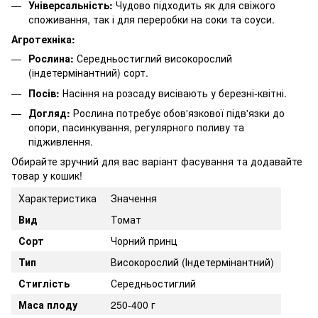
Універсальність:
Чудово підходить як для свіжого
споживання, так і для переробки на соки та соуси.
Агротехніка:
Рослина:
Середньостиглий високорослий
(індетермінантний) сорт.
Посів:
Насіння на розсаду висівають у березні-квітні.
Догляд:
Рослина потребує обов'язкової підв'язки до
опори, пасинкування, регулярного поливу та
підживлення.
Обирайте зручний для вас варіант фасування та додавайте
товар у кошик!
Характеристика
Значення
Вид
Томат
Сорт
Чорний принц
Тип
Високорослий (Індетермінантний)
Стиглість
Середньостиглий
Маса плоду
250-400 г