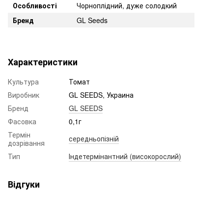
Особливості
Чорноплідний, дуже солодкий
Бренд
GL Seeds
Характеристики
Культура
Томат
Виробник
GL SEEDS, Украина
Бренд
GL SEEDS
Фасовка
0,1г
Термін
середньопізній
дозрівання
Тип
Індетермінантний (високорослий)
Відгуки