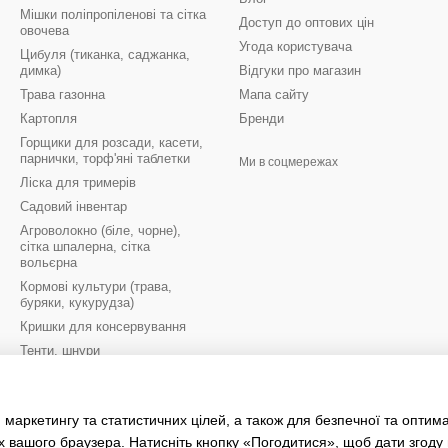
Мішки поліпропіленові та сітка
Доступ до оптових цін
овочева
Угода користувача
Цибуля (тиканка, саджанка,
димка)
Відгуки про магазин
Трава газонна
Мапа сайту
Картопля
Бренди
Горщики для розсади, касети,
парнички, торф'яні таблетки
Ми в соцмережах
Ліска для тримерів
Садовий інвентар
Агроволокно (біле, чорне),
сітка шпалерна, сітка
вольєрна
Кормові культури (трава,
буряки, кукурудза)
Кришки для консервування
Тенти, шнури
Цибулини квітів осінь
Цибулини квітів весна
 маркетингу та статистичних цілей, а також для безпечної та оптим
Рукавиці робочі
х вашого браузера. Натисніть кнопку «Погодитися», щоб дати згоду