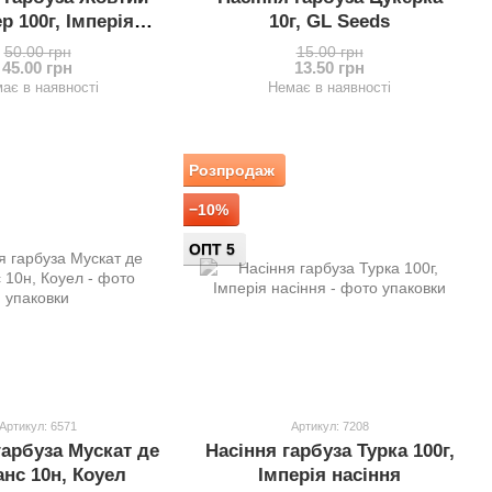
р 100г, Імперія
10г, GL Seeds
насіння
50.00 грн
15.00 грн
45.00 грн
13.50 грн
ає в наявності
Немає в наявності
Розпродаж
−10%
ОПТ 5
Артикул: 6571
Артикул: 7208
гарбуза Мускат де
Насіння гарбуза Турка 100г,
нс 10н, Коуел
Імперія насіння