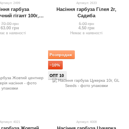
Артикул: 2499
Артикул: 2633
іння гарбуза
Насіння гарбуза Гілея 2г,
чний гігант 100г,
Садиба
ерія насіння
70.00 грн
5.00 грн
63.00 грн
4.50 грн
ає в наявності
Немає в наявності
Розпродаж
−10%
ОПТ 10
Артикул: 4021
Артикул: 4008
 гарбуза Жовтий
Насіння гарбуза Цукерка