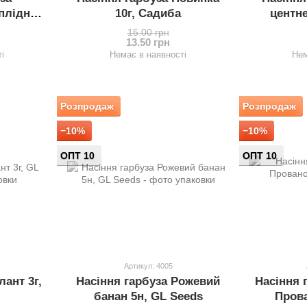
плідний
10г, Садиба
центне
15.00 грн
13.50 грн
і
Немає в наявності
Нем
Розпродаж
Розпродаж
−10%
−10%
ОПТ 10
ОПТ 10
Артикул: 4005
лант 3г,
Насіння гарбуза Рожевий
Насіння 
банан 5н, GL Seeds
Прова