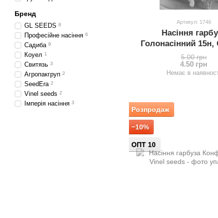
Бренд
Артикул: 1746
GL SEEDS
8
Насіння гарбу
Професійне насіння
6
Голонасінний 15н,
Садиба
9
Коуел
1
5.00 грн
4.50 грн
Свитязь
3
Немає в наявност
Агропакгруп
2
SeedEra
2
Vinel seeds
2
Імперія насіння
3
Розпродаж
−10%
ОПТ 10