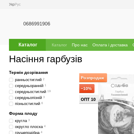
Перейти до основного контенту
Укр
Рус
0686991906
Каталог
Каталог
Про нас
Оплата і доставка
Відгуки про магазин
Бренди
Насіння гарбузів
Термін дозрівання
Розпродаж
ранньостиглий
2
середньоранній
1
−10%
середньостиглий
19
середньопізній
3
ОПТ 10
пізньостиглий
6
Форма плоду
кругла
3
округло плоска
4
грушеподібна
4