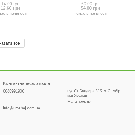
14.00 грн
60.00 грн
12.60 грн
54.00 грн
ає в наявності
Немає в наявності
казати все
Контактна інформація
0686991906
вул.Ст Бандери 31/2 м. Самбір
маг Урожай
Мапа проїзду
info@urozhaj.com.ua