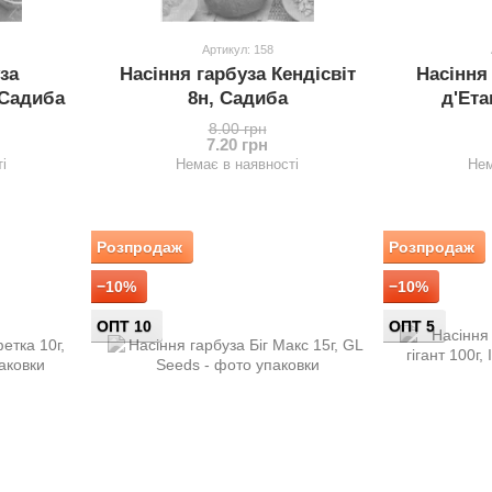
Артикул: 158
за
Насіння гарбуза Кендісвіт
Насіння
 Садиба
8н, Садиба
д'Ета
8.00 грн
7.20 грн
і
Немає в наявності
Нем
Розпродаж
Розпродаж
−10%
−10%
ОПТ 10
ОПТ 5