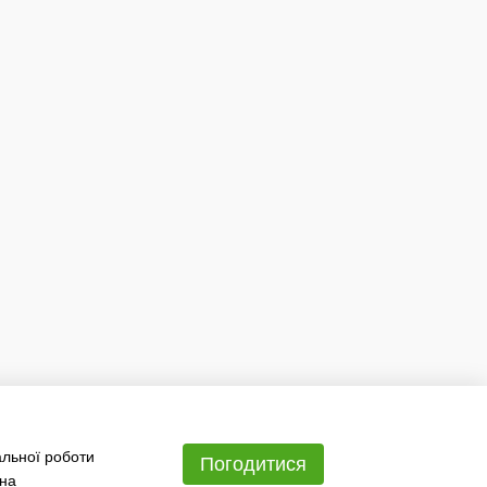
альної роботи
Погодитися
 на