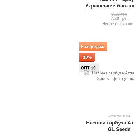
Український багато
10г, Садиба
8.00 грн
7.20 грн
Немає в наявност
Розпродаж
−10%
ОПТ 10
Артикул: 4004
Насіння гарбуза Ат
GL Seeds