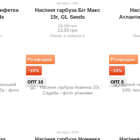
Артикул: 2481
онфетка
Насіння гарбуза Біг Макс
Нас
ds
15г, GL Seeds
Атланти
Імп
15.00 грн
13.50 грн
і
Немає в наявності
Нем
Розпродаж
Розпродаж
−10%
−10%
ОПТ 10
ОПТ 5
Артикул: 2634
за
Насіння гарбуза Новинка
Насіння