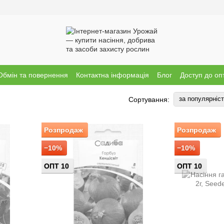
Обмін та повернення
Контактна інформація
Блог
Доступ до оп
за популярніс
Сортування:
Розпродаж
Розпродаж
−10%
−10%
ОПТ 10
ОПТ 10