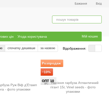
Бажання
Вхід
Мій кошик
тових цін
Угода користувача
тю
спочатку дешевше
за назвою
Відображення:
Розпродаж
−10%
ОПТ 10