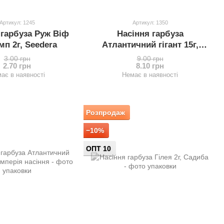
Артикул: 1245
Артикул: 1350
 гарбуза Руж Віф
Насіння гарбуза
мп 2г, Seedera
Атлантичний гігант 15г,
Vinel seeds
3.00 грн
9.00 грн
2.70 грн
8.10 грн
ає в наявності
Немає в наявності
Розпродаж
−10%
ОПТ 10