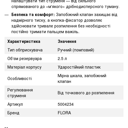
налаштувати тип струменя — від сильного
спрямованого до «м'якого» дрібнодисперсного туману.
Безпека та комфорт:
Запобіжний клапан захищає від
надмірного тиску, а кнопка-фіксатор дозволяє
здійснювати тривале розпилення без необхідності
постійно тримати пальцем важіль.
Характеристика
Значення
Тип обприскувача
Ручний (помповий)
Об'єм резервуара
2.5 л
Матеріал корпусу
Ударостійкий пластик
Мірна шкала, запобіжний
Особливості
клапан
Регулювання
Від точкового до розпилення
струменя
Артикул
5004234
Бренд
FLORA