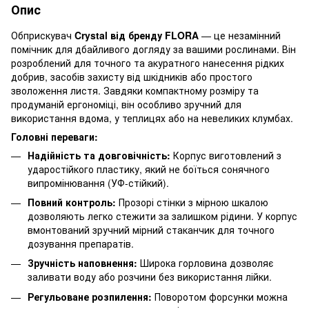
Опис
Обприскувач
Crystal від бренду FLORA
— це незамінний
помічник для дбайливого догляду за вашими рослинами. Він
розроблений для точного та акуратного нанесення рідких
добрив, засобів захисту від шкідників або простого
зволоження листя. Завдяки компактному розміру та
продуманій ергономіці, він особливо зручний для
використання вдома, у теплицях або на невеликих клумбах.
Головні переваги:
Надійність та довговічність:
Корпус виготовлений з
ударостійкого пластику, який не боїться сонячного
випромінювання (УФ-стійкий).
Повний контроль:
Прозорі стінки з мірною шкалою
дозволяють легко стежити за залишком рідини. У корпус
вмонтований зручний мірний стаканчик для точного
дозування препаратів.
Зручність наповнення:
Широка горловина дозволяє
заливати воду або розчини без використання лійки.
Регульоване розпилення:
Поворотом форсунки можна