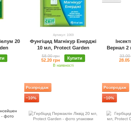
Артикул: 1069
Велум 20
Фунгіцид Магнікур Енерджі
Інсек
rden
10 мл, Protect Garden
Вернал 2 
58.00 грн
33.00
ти
Купити
52.20 грн
28.05
В наявності
Розпродаж
Розпродаж
−10%
−10%