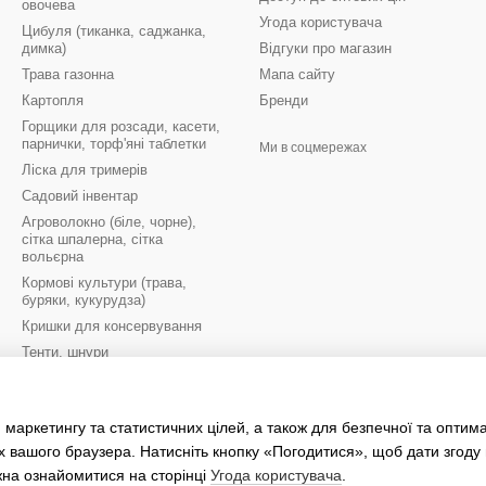
овочева
Угода користувача
Цибуля (тиканка, саджанка,
димка)
Відгуки про магазин
Трава газонна
Мапа сайту
Картопля
Бренди
Горщики для розсади, касети,
парнички, торф'яні таблетки
Ми в соцмережах
Ліска для тримерів
Садовий інвентар
Агроволокно (біле, чорне),
сітка шпалерна, сітка
вольєрна
Кормові культури (трава,
буряки, кукурудза)
Кришки для консервування
Тенти, шнури
Цибулини квітів осінь
Цибулини квітів весна
 маркетингу та статистичних цілей, а також для безпечної та оптим
Рукавиці робочі
х вашого браузера. Натисніть кнопку «Погодитися», щоб дати згоду
жна ознайомитися на сторінці
Угода користувача
.