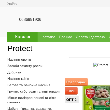
Перейти до основного контенту
Укр
Рус
0686991906
Каталог
Каталог
Про нас
Оплата і доставка
Відгуки про магазин
Бренди
Protect
Насіння овочів
Засоби захисту рослин
Добрива
Насіння квітів
Розпродаж
Вагове та баночне насіння
−10%
Грунти, субстрати та інші товари
Мішки поліпропіленові та сітка
ОПТ 2
овочева
Цибуля (тиканка, саджанка,