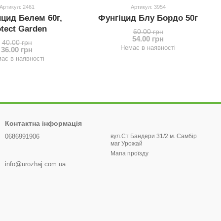
Артикул: 2461
Артикул: 3954
ицид Белем 60г,
Фунгіцид Блу Бордо 50г
tect Garden
60.00 грн
54.00 грн
40.00 грн
Немає в наявності
36.00 грн
ає в наявності
Контактна інформація
0686991906
вул.Ст Бандери 31/2 м. Самбір
маг Урожай
Мапа проїзду
info@urozhaj.com.ua