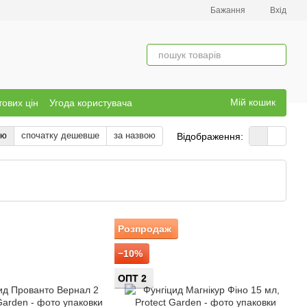
Бажання
Вхід
Мій кошик
тових цін
Угода користувача
тю
спочатку дешевше
за назвою
Відображення:
Розпродаж
−10%
ОПТ 2