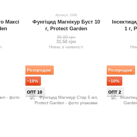
Артикул: 1068
о Максі
Фунгіцид Магнікур Буст 10
Інсектиц
den
г, Protect Garden
1 г, 
35.00 грн
31.50 грн
і
Немає в наявності
Нем
Розпродаж
Розпродаж
−10%
−10%
ОПТ 10
ОПТ 2