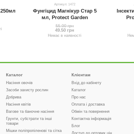
Артикул: 1472
 250мл
Фунгіцид Магнікур Стар 5
Інсект
мл, Protect Garden
Pro
55.00 грн
і
49.50 грн
Немає в наявності
Нем
Каталог
Клієнтам
Насіння овочів
Вхід до кабінету
Засоби захисту рослин
Каталог
Добрива
Про нас
Насіння квітів
Оплата і доставка
Вагове та баночне насіння
Обмін та повернення
Грунти, субстрати та інші
Контактна інформація
товари
Блог
Мішки поліпропіленові та сітка
Доступ до оптових цін