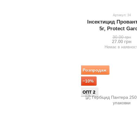
Артикул: 34
Інсектицид Провант
5г, Protect Gar
30.00 грн
27.00 грн
Немає в наявност
Розпродаж
−10%
ОПТ 2