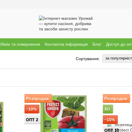
Обмін та повернення
Контактна інформація
Блог
Доступ до оп
за популярніс
Сортування:
Розпродаж
Розпродаж
−10%
Хіт
ОПТ 2
−15%
ОПТ 10