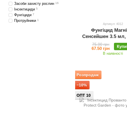
Засоби захисту рослин
16
Інсектициди
5
Фунгіциди
7
Протруйники
1
Артикул: 4012
Фунгіцид Магн
Сенсейшен 3.5 мл, 
Garden
75.00 грн
Купи
67.50 грн
В наявності
Розпродаж
−10%
ОПТ 10