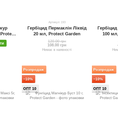
Артикул: 193
ікур
Гербіцид Пермаклін Ліквід
Гербіцид
Protect
20 мл, Protect Garden
100 мл,
120.00 грн
ти
108.00 грн
Немає в наявності
Нем
Розпродаж
Розпродаж
−10%
−10%
ОПТ 10
ОПТ 10