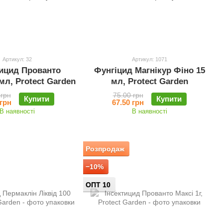
Артикул: 32
Артикул: 1071
тицид Прованто
Фунгіцид Магнікур Фіно 15
мл, Protect Garden
мл, Protect Garden
 грн
75.00 грн
Купити
Купити
 грн
67.50 грн
В наявності
В наявності
Розпродаж
−10%
ОПТ 10