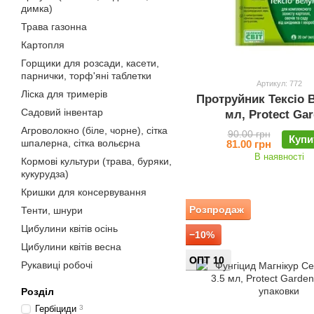
димка)
Трава газонна
Картопля
Горщики для розсади, касети,
парнички, торф'яні таблетки
Артикул: 772
Ліска для тримерів
Протруйник Тексіо 
Садовий інвентар
мл, Protect Ga
Агроволокно (біле, чорне), сітка
90.00 грн
Купи
шпалерна, сітка вольєрна
81.00 грн
В наявності
Кормові культури (трава, буряки,
кукурудза)
Кришки для консервування
Розпродаж
Тенти, шнури
Цибулини квітів осінь
−10%
Цибулини квітів весна
ОПТ 10
Рукавиці робочі
Розділ
Гербіциди
3