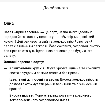
До обраного
Опис
Салат «Кришталевий» — це сорт, назва якого ідеально
передає його головну перевагу — неймовірний, дзвінкий
хрускіт! Цей ранньостиглий та холодостійкий листовий
салат є втіленням свіжості. Його соковиті, гофровані листки
без гіркоти стануть ідеальною основою для будь-якого
салату.
Основні переваги сорту:
Кришталевий хрускіт:
Дуже хрумке, щільне та соковите
листя з чудовим свіжим смаком без гіркоти.
Ідеальний для осені та весни:
Висока холодостійкість
дозволяє отримувати ранній весняний та пізній осінній
врожай.
Висока якість:
Формує велику розетку з красивого,
яскраво-зеленого гофрованого листя.