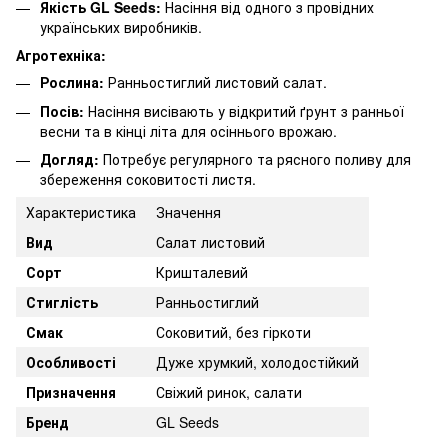
Якість GL Seeds:
Насіння від одного з провідних
українських виробників.
Агротехніка:
Рослина:
Ранньостиглий листовий салат.
Посів:
Насіння висівають у відкритий ґрунт з ранньої
весни та в кінці літа для осіннього врожаю.
Догляд:
Потребує регулярного та рясного поливу для
збереження соковитості листя.
Характеристика
Значення
Вид
Салат листовий
Сорт
Кришталевий
Стиглість
Ранньостиглий
Смак
Соковитий, без гіркоти
Особливості
Дуже хрумкий, холодостійкий
Призначення
Свіжий ринок, салати
Бренд
GL Seeds