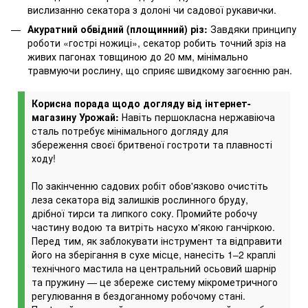
вислизанню секатора з долоні чи садової рукавички.
Акуратний обвідний (площинний) різ:
Завдяки принципу
роботи «гострі ножиці», секатор робить точний зріз на
живих пагонах товщиною до 20 мм, мінімально
травмуючи рослину, що сприяє швидкому загоєнню ран.
Корисна порада щодо догляду від інтернет-
магазину Урожай:
Навіть першокласна нержавіюча
сталь потребує мінімального догляду для
збереження своєї бритвеної гостроти та плавності
ходу!
По закінченню садових робіт обов'язково очистіть
леза секатора від залишків рослинного бруду,
дрібної тирси та липкого соку. Промийте робочу
частину водою та витріть насухо м'якою ганчіркою.
Перед тим, як заблокувати інструмент та відправити
його на зберігання в сухе місце, нанесіть 1–2 краплі
технічного мастила на центральний осьовий шарнір
та пружину — це збереже систему мікрометричного
регулювання в бездоганному робочому стані.