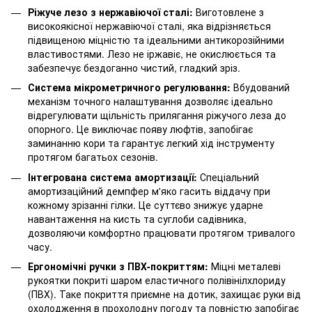
Ріжуче лезо з нержавіючої сталі:
Виготовлене з
високоякісної нержавіючої сталі, яка відрізняється
підвищеною міцністю та ідеальними антикорозійними
властивостями. Лезо не іржавіє, не окислюється та
забезпечує бездоганно чистий, гладкий зріз.
Система мікрометричного регулювання:
Вбудований
механізм точного налаштування дозволяє ідеально
відрегулювати щільність прилягання ріжучого леза до
опорного. Це виключає появу люфтів, запобігає
заминанню кори та гарантує легкий хід інструменту
протягом багатьох сезонів.
Інтегрована система амортизації:
Спеціальний
амортизаційний демпфер м'яко гасить віддачу при
кожному зрізанні гілки. Це суттєво знижує ударне
навантаження на кисть та суглоби садівника,
дозволяючи комфортно працювати протягом тривалого
часу.
Ергономічні ручки з ПВХ-покриттям:
Міцні металеві
рукоятки покриті шаром еластичного полівінілхлориду
(ПВХ). Таке покриття приємне на дотик, захищає руки від
охолодження в прохолодну погоду та повністю запобігає