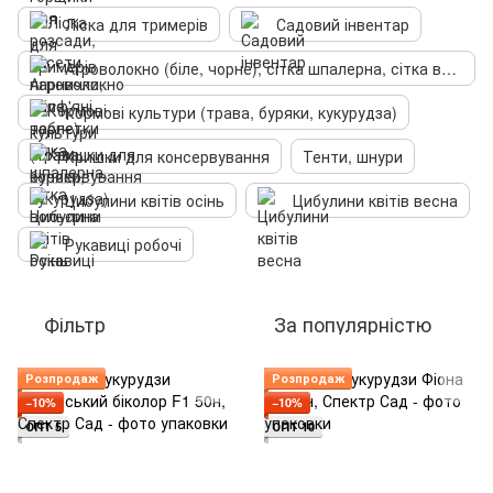
Ліска для тримерів
Садовий інвентар
Агроволокно (біле, чорне), сітка шпалерна, сітка вольєрна
Кормові культури (трава, буряки, кукурудза)
Кришки для консервування
Тенти, шнури
Цибулини квітів осінь
Цибулини квітів весна
Рукавиці робочі
Фільтр
За популярністю
Розпродаж
Розпродаж
−10%
−10%
ОПТ 5
ОПТ 10