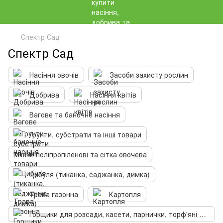
Спектр Сад
Спектр Сад
Насіння овочів
Засоби захисту рослин
Добрива
Насіння квітів
Вагове та баночне насіння
Грунти, субстрати та інші товари
Мішки поліпропіленові та сітка овочева
Цибуля (тиканка, саджанка, димка)
Трава газонна
Картопля
Горщики для розсади, касети, парнички, торф'яні таблетки