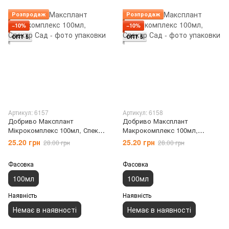
Розпродаж
Розпродаж
−10%
−10%
ОПТ 5
ОПТ 5
Артикул: 6157
Артикул: 6158
Добриво Максплант
Добриво Максплант
Мікрокомплекс 100мл, Спектр
Макрокомплекс 100мл,
Сад
Спектр Сад
25.20 грн
25.20 грн
28.00 грн
28.00 грн
Фасовка
Фасовка
100мл
100мл
Наявність
Наявність
Немає в наявності
Немає в наявності