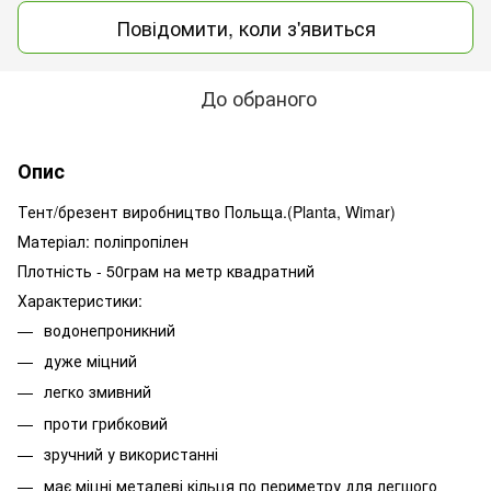
Повідомити, коли з'явиться
До обраного
Опис
Тент/брезент виробництво Польща.(Planta, Wimar)
Матеріал: поліпропілен
Плотність - 50грам на метр квадратний
Характеристики:
водонепроникний
дуже міцний
легко змивний
проти грибковий
зручний у використанні
має міцні металеві кільця по периметру для легшого