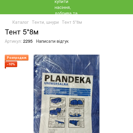
Каталог
Тенти, шнури
Тент 5*8м
Тент 5*8м
Артикул:
2295
Написати відгук
Розпродаж
−10%