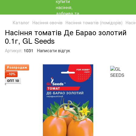
Каталог
Насіння овочів
Насіння томатів (помідорів)
Насі
Насіння томатів Де Барао золотий
0.1г, GL Seeds
Артикул:
1031
Написати відгук
Розпродаж
−10%
ОПТ 10