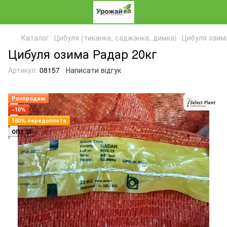
Каталог
Цибуля (тиканка, саджанка, димка)
Цибуля озим
Цибуля озима Радар 20кг
Артикул:
08157
Написати відгук
Розпродаж
−10%
100% передоплата
ОПТ 10