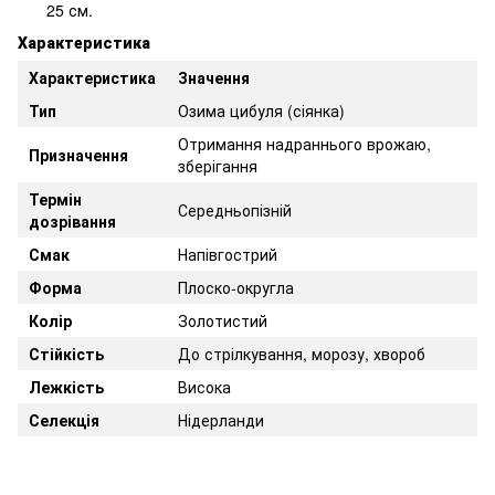
25 см.
Характеристика
Характеристика
Значення
Тип
Озима цибуля (сіянка)
Отримання надраннього врожаю,
Призначення
зберігання
Термін
Середньопізній
дозрівання
Смак
Напівгострий
Форма
Плоско-округла
Колір
Золотистий
Стійкість
До стрілкування, морозу, хвороб
Лежкість
Висока
Селекція
Нідерланди