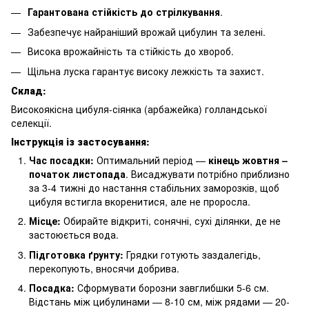
Гарантована стійкість до стрілкування
.
Забезпечує найраніший врожай цибулин та зелені.
Висока врожайність та стійкість до хвороб.
Щільна луска гарантує високу лежкість та захист.
Склад:
Високоякісна цибуля-сіянка (арбажейка) голландської
селекції.
Інструкція із застосування:
Час посадки:
Оптимальний період —
кінець жовтня –
початок листопада
. Висаджувати потрібно приблизно
за 3-4 тижні до настання стабільних заморозків, щоб
цибуля встигла вкоренитися, але не проросла.
Місце:
Обирайте відкриті, сонячні, сухі ділянки, де не
застоюється вода.
Підготовка ґрунту:
Грядки готують заздалегідь,
перекопують, вносячи добрива.
Посадка:
Сформувати борозни завглибшки 5-6 см.
Відстань між цибулинами — 8-10 см, між рядами — 20-