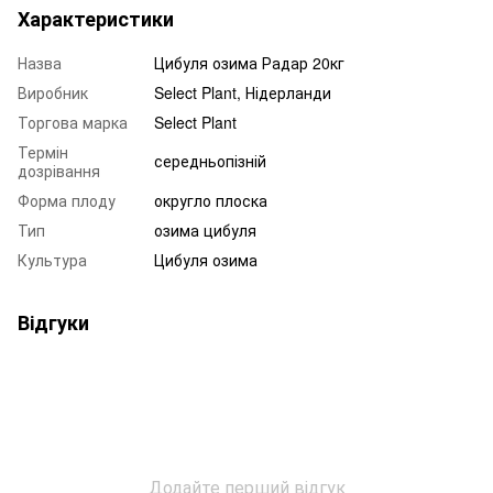
Характеристики
Назва
Цибуля озима Радар 20кг
Виробник
Select Plant, Нідерланди
Торгова марка
Select Plant
Термін
середньопізній
дозрівання
Форма плоду
округло плоска
Тип
озима цибуля
Культура
Цибуля озима
Відгуки
Додайте перший відгук