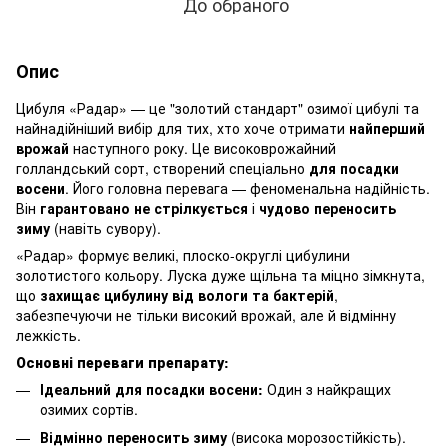
До обраного
Опис
Цибуля «Радар» — це "золотий стандарт" озимої цибулі та
найнадійніший вибір для тих, хто хоче отримати
найперший
врожай
наступного року. Це високоврожайний
голландський сорт, створений спеціально
для посадки
восени
. Його головна перевага — феноменальна надійність.
Він
гарантовано не стрілкується
і
чудово переносить
зиму
(навіть сувору).
«Радар» формує великі, плоско-округлі цибулини
золотистого кольору. Луска дуже щільна та міцно зімкнута,
що
захищає цибулину від вологи та бактерій
,
забезпечуючи не тільки високий врожай, але й відмінну
лежкість.
Основні переваги препарату:
Ідеальний для посадки восени:
Один з найкращих
озимих сортів.
Відмінно переносить зиму
(висока морозостійкість).