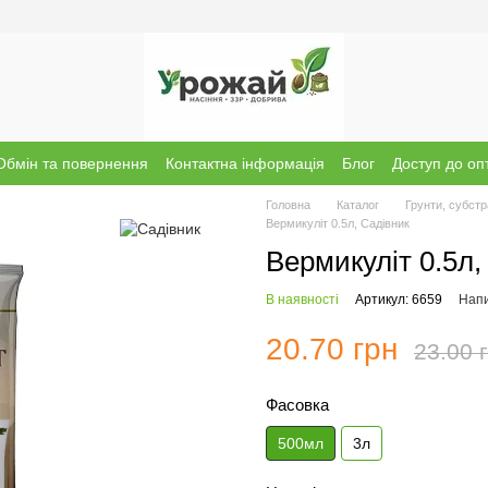
Обмін та повернення
Контактна інформація
Блог
Доступ до оп
Головна
Каталог
Грунти, субстр
Вермикуліт 0.5л, Садівник
Вермикуліт 0.5л,
В наявності
Артикул: 6659
Напи
20.70 грн
23.00 
Фасовка
500мл
3л