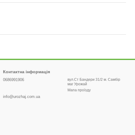
Контактна інформація
0686991906
вул.Ст Бандери 31/2 м. Самбір
маг Урожай
Мапа проїзду
info@urozhaj.com.ua