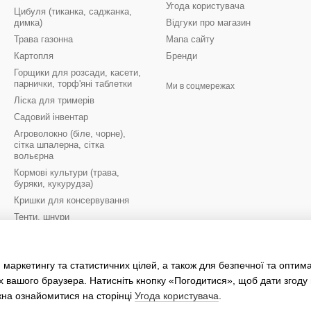
Угода користувача
Цибуля (тиканка, саджанка,
димка)
Відгуки про магазин
Трава газонна
Мапа сайту
Картопля
Бренди
Горщики для розсади, касети,
парнички, торф'яні таблетки
Ми в соцмережах
Ліска для тримерів
Садовий інвентар
Агроволокно (біле, чорне),
сітка шпалерна, сітка
вольєрна
Кормові культури (трава,
буряки, кукурудза)
Кришки для консервування
Тенти, шнури
Цибулини квітів осінь
Цибулини квітів весна
 маркетингу та статистичних цілей, а також для безпечної та оптим
Рукавиці робочі
х вашого браузера. Натисніть кнопку «Погодитися», щоб дати згоду
жна ознайомитися на сторінці
Угода користувача
.