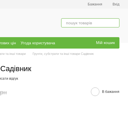
Бажання
Вхід
Мій кошик
тових цін
Угода користувача
ати та інші товари
Грунти, субстрати та інші товари Садівник
 Садівник
сати відгук
грн
В бажання