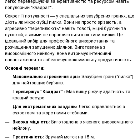
легко перевершуючи за ефективністю та ресурсом навіть
популярний "квадрат".
Секрет її потужності — у спеціальних зазубрених гранях, що
діють як мікро-зубці пилки. Вони не просто зрізають, а
агресивно "перепилюють" навіть товсті, міцні бур'яни та
сухостій, з якими не справляються інші типи жилки. Це
ідеальний вибір для професійного використання та
розчищення запущених ділянок. Виготовлена з
високоміцного нейлону, вона витримує інтенсивні
навантаження та забезпечує максимальну продуктивність.
Основні переваги:
Максимально агресивний зріз:
Зазубрені грані ("пилка")
для найтовщих бур'янів.
Перевершує "Квадрат":
Має вищу ріжучу здатність та
кращий ресурс.
Для екстремальних завдань:
Легко справляється з
сухостоєм та жорсткими стеблами.
Висока міцність:
Виготовлена з якісного високоміцного
нейлону.
Практичність:
Зручний моток на 15 м.