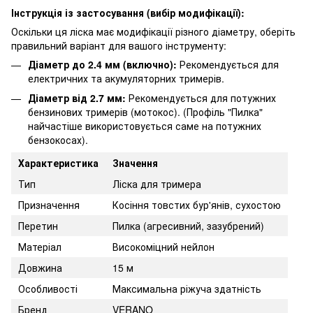
Інструкція із застосування (вибір модифікації):
Оскільки ця ліска має модифікації різного діаметру, оберіть
правильний варіант для вашого інструменту:
Діаметр до 2.4 мм (включно):
Рекомендується для
електричних та акумуляторних тримерів.
Діаметр від 2.7 мм:
Рекомендується для потужних
бензинових тримерів (мотокос). (Профіль "Пилка"
найчастіше використовується саме на потужних
бензокосах).
Характеристика
Значення
Тип
Ліска для тримера
Призначення
Косіння товстих бур'янів, сухостою
Перетин
Пилка (агресивний, зазубрений)
Матеріал
Високоміцний нейлон
Довжина
15 м
Особливості
Максимальна ріжуча здатність
Бренд
VERANO