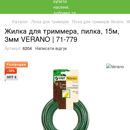
Каталог
Ліска для тримерів
Ліска для тримерів Verano
Ж
Жилка для триммера, пилка, 15м,
3мм VERANO | 71-779
Артикул:
6204
Написати відгук
Розпродаж
−10%
ОПТ 5