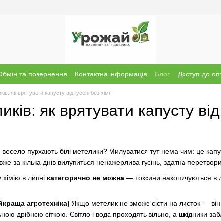
Обмін та повернення
Контактна інформація
Блог
Доступ до оп
ів: як врятувати капусту від гусені без хімії
ків: як врятувати капусту від 
весело пурхають білі метелики? Милуватися тут нема чим: це капус
 вже за кілька днів вилупиться ненажерлива гусінь, здатна перетвор
 хімію в липні
категорично не можна
— токсини накопичуються в л
айкраща агротехніка)
Якщо метелик не зможе сісти на листок — він 
ою дрібною сіткою. Світло і вода проходять вільно, а шкідники заб