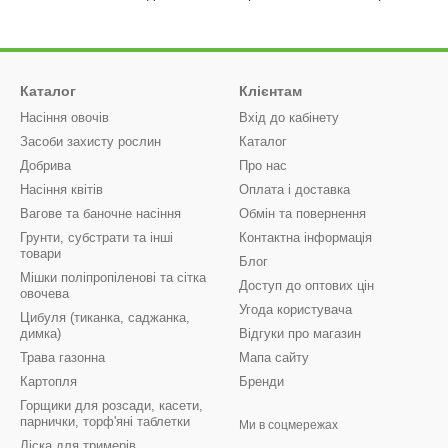
Каталог
Клієнтам
Насіння овочів
Вхід до кабінету
Засоби захисту рослин
Каталог
Добрива
Про нас
Насіння квітів
Оплата і доставка
Вагове та баночне насіння
Обмін та повернення
Грунти, субстрати та інші
Контактна інформація
товари
Блог
Мішки поліпропіленові та сітка
Доступ до оптових цін
овочева
Угода користувача
Цибуля (тиканка, саджанка,
димка)
Відгуки про магазин
Трава газонна
Мапа сайту
Картопля
Бренди
Горщики для розсади, касети,
парнички, торф'яні таблетки
Ми в соцмережах
Ліска для тримерів