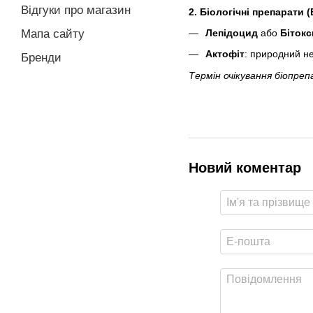
Відгуки про магазин
2. Біологічні препарати 
Лепідоцид
або
Біток
Мапа сайту
Актофіт
: природний н
Бренди
Термін очікування біопреп
Новий коментар