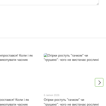
6 липня 2026
остався! Коли і як
Огірки ростуть "гачком" чи
викопувати часник
"грушею": чого не вистачає рослині