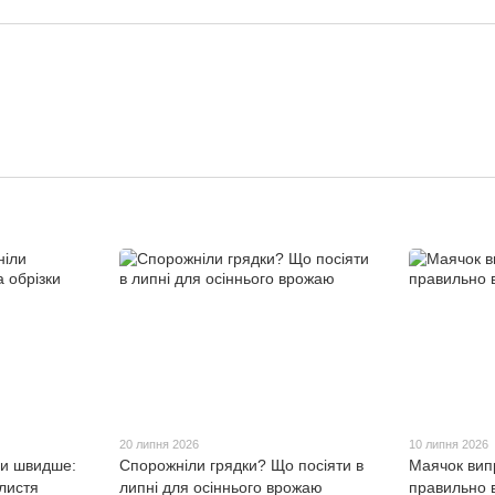
20 липня 2026
10 липня 2026
ли швидше:
Спорожніли грядки? Що посіяти в
Маячок випр
 листя
липні для осіннього врожаю
правильно 