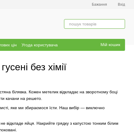
Бажання
Вхід
Мій кошик
тових цін
Угода користувача
гусені без хімії
тяна білявка. Кожен метелик відкладає на зворотному боці
ити качани на решето.
исті, яке ми збираємося їсти. Наш вибір — виключно
не відкладе яйця. Накрийте грядку з капустою тонким білим
локовані.