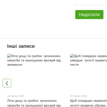
Надіслати
Інші записи
24 липня 2026
22 липня 2026
Літні дощі та грибок: зупиняємо
Щоб помідори червоні
хвороби та захищаємо врожай від
золоті правила обрізки