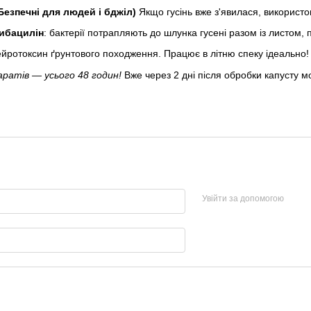
(Безпечні для людей і бджіл)
Якщо гусінь вже з'явилася, використо
сибацилін
: бактерії потрапляють до шлунка гусені разом із листом, 
ейротоксин ґрунтового походження. Працює в літню спеку ідеально!
аратів — усього 48 годин!
Вже через 2 дні після обробки капусту м
Увійти за допомогою