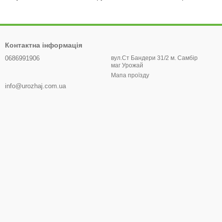
Контактна інформація
0686991906
вул.Ст Бандери 31/2 м. Самбір
маг Урожай
Мапа проїзду
info@urozhaj.com.ua