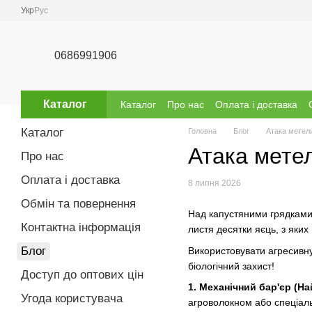
Перейти до основного контенту
Укр
Рус
0686991906
Каталог
Каталог
Про нас
Оплата і доставка
Відгуки про магазин
Бренди
Каталог
Головна
Блог
Атака метелик
Атака метели
Про нас
Оплата і доставка
8 липня 2026
Обмін та повернення
Над капустяними грядками 
Контактна інформація
листя десятки яєць, з яких
Блог
Використовувати агресивну
біологічний захист!
Доступ до оптових цін
1. Механічний бар'єр (Н
Угода користувача
агроволокном або спеціальн