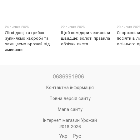
24 липня 2026
22 липня 2026
20 липня 202
Літні дощі та грибок:
Щоб помідори червоніли
Спорожніли
зупиняємо хвороби та
швидше: золоті правила
посіяти в л
захищаємо врожай від
обрізки листя
осіннього 
змивання
0686991906
Контактна інформація
Повна версія сайту
Мапа сайту
Інтернет магазин Урожай
2018-2026
Укр
Рус