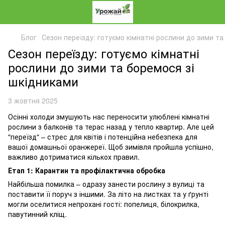
Блог
Сезон переїзду: готуємо кімнатні рослини до зими та
Сезон переїзду: готуємо кімнатні
рослини до зими та боремося зі
шкідниками
3 жовтня 2025
Осінні холоди змушують нас переносити улюблені кімнатні
рослини з балконів та терас назад у тепло квартир. Але цей
"переїзд" – стрес для квітів і потенційна небезпека для
вашої домашньої оранжереї. Щоб зимівля пройшла успішно,
важливо дотриматися кількох правил.
Етап 1: Карантин та профілактична обробка
Найбільша помилка – одразу занести рослину з вулиці та
поставити її поруч з іншими. За літо на листках та у ґрунті
могли оселитися непрохані гості: попелиця, білокрилка,
павутинний кліщ.