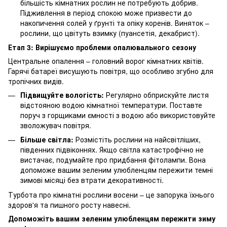
більшість кімнатних рослин не потребують добрив.
Підживлення в період спокою може призвести до
накопичення солей у ґрунті та опіку коренів. Виняток –
рослини, що цвітуть взимку (пуансетія, декабрист).
Етап 3: Вирішуємо проблеми опалювального сезону
Центральне опалення – головний ворог кімнатних квітів.
Гарячі батареї висушують повітря, що особливо згубно для
тропічних видів.
Підвищуйте вологість:
Регулярно обприскуйте листя
відстояною водою кімнатної температури. Поставте
поруч з горщиками ємності з водою або використовуйте
зволожувач повітря.
Більше світла:
Розмістіть рослини на найсвітліших,
південних підвіконнях. Якщо світла катастрофічно не
вистачає, подумайте про придбання фітолампи. Вона
допоможе вашим зеленим улюбленцям пережити темні
зимові місяці без втрати декоративності.
Турбота про кімнатні рослини восени – це запорука їхнього
здоров'я та пишного росту навесні.
Допоможіть вашим зеленим улюбленцям пережити зиму