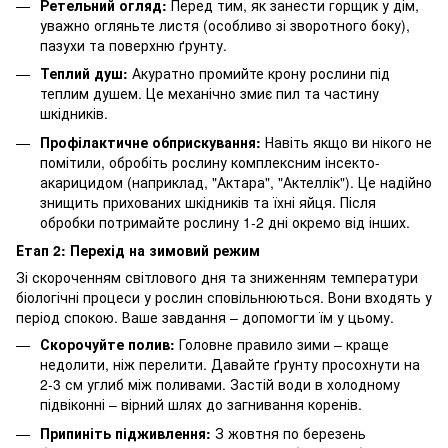
Ретельний огляд:
Перед тим, як занести горщик у дім,
уважно огляньте листя (особливо зі зворотного боку),
пазухи та поверхню ґрунту.
Теплий душ:
Акуратно промийте крону рослини під
теплим душем. Це механічно змиє пил та частину
шкідників.
Профілактичне обприскування:
Навіть якщо ви нікого не
помітили, обробіть рослину комплексним інсекто-
акарицидом (наприклад, "Актара", "Актеллік"). Це надійно
знищить прихованих шкідників та їхні яйця. Після
обробки потримайте рослину 1-2 дні окремо від інших.
Етап 2: Перехід на зимовий режим
Зі скороченням світлового дня та зниженням температури
біологічні процеси у рослин сповільнюються. Вони входять у
період спокою. Ваше завдання – допомогти їм у цьому.
Скорочуйте полив:
Головне правило зими – краще
недолити, ніж перелити. Давайте ґрунту просохнути на
2-3 см углиб між поливами. Застій води в холодному
підвіконні – вірний шлях до загнивання коренів.
Припиніть підживлення:
З жовтня по березень