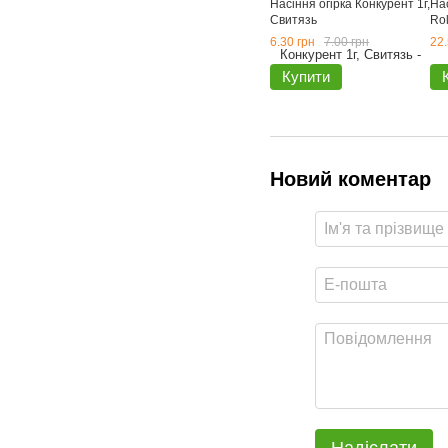
Насіння огірка Конкурент 1г,
Нас
Свитязь
Rol
6.30 грн
7.00 грн
22.
Купити
Новий коментар