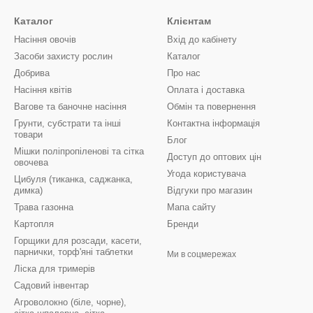
Каталог
Клієнтам
Насіння овочів
Вхід до кабінету
Засоби захисту рослин
Каталог
Добрива
Про нас
Насіння квітів
Оплата і доставка
Вагове та баночне насіння
Обмін та повернення
Грунти, субстрати та інші
Контактна інформація
товари
Блог
Мішки поліпропіленові та сітка
Доступ до оптових цін
овочева
Угода користувача
Цибуля (тиканка, саджанка,
димка)
Відгуки про магазин
Трава газонна
Мапа сайту
Картопля
Бренди
Горщики для розсади, касети,
парнички, торф'яні таблетки
Ми в соцмережах
Ліска для тримерів
Садовий інвентар
Агроволокно (біле, чорне),