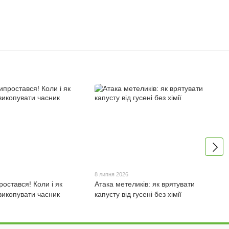
8 липня 2026
остався! Коли і як
Атака метеликів: як врятувати
викопувати часник
капусту від гусені без хімії