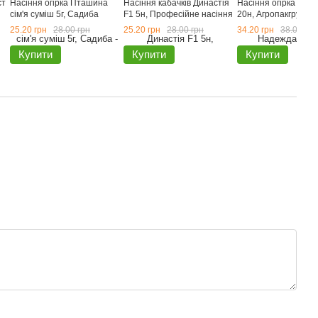
ст
Насіння огірка Пташина
Насіння кабачків Династія
Насіння огірка Над
сім'я суміш 5г, Садиба
F1 5н, Професійне насіння
20н, Агропакгруп
25.20 грн
28.00 грн
25.20 грн
28.00 грн
34.20 грн
38.00 грн
Купити
Купити
Купити