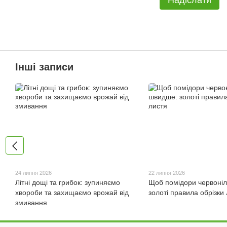
Надіслати
Інші записи
24 липня 2026
22 липня 2026
Літні дощі та грибок: зупиняємо
Щоб помідори червоні
хвороби та захищаємо врожай від
золоті правила обрізки
змивання