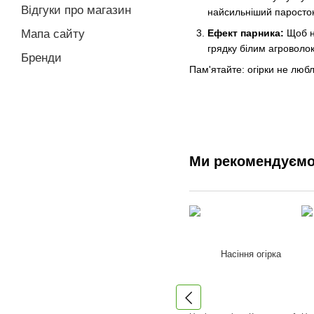
Відгуки про магазин
найсильніший паросток
Ефект парника:
Щоб на
Мапа сайту
грядку білим агроволо
Бренди
Пам'ятайте: огірки не любл
Ми рекомендуєм