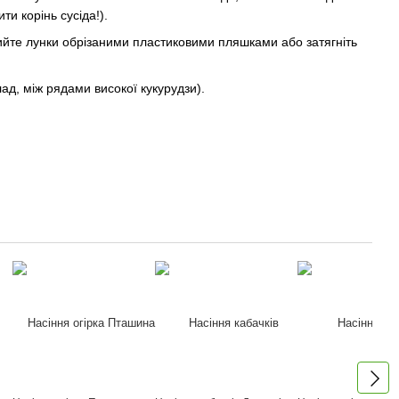
и корінь сусіда!).
ийте лунки обрізаними пластиковими пляшками або затягніть
лад, між рядами високої кукурудзи).