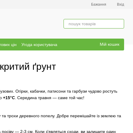
Бажання
Вхід
Мій кошик
тових цін
Угода користувача
дкритий ґрунт
узових. Огірки, кабачки, патисони та гарбузи чудово ростуть
до
+15°C
. Середина травня — саме той час!
 та трохи деревного попелу. Добре перемішайте із землею та
а посіву — 2-3 см. Коли з'являться сходи, ви залишите один