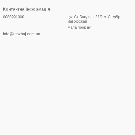
Контактна інформація
0686991906
вул.Ст Бандери 31/2 м. Самбір
маг Урожай
Мапа проїзду
info@urozhaj.com.ua