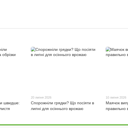
20 липня 2026
10 липня 2026
ли швидше:
Спорожніли грядки? Що посіяти в
Маячок випр
 листя
липні для осіннього врожаю
правильно 