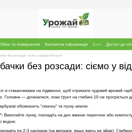
Обмін та повернення
Контактна інформація
Блог
Доступ до оп
бачки без розсади: сіємо у відкритий ґрунт
абачки без розсади: сіємо у ві
я зі стаканчиками на підвіконні, щоб отримати чудовий врожай гарб
ю. Головне — дочекатися, поки ґрунт на глибині 10 см прогріється 
арбузові обожнюють "смачну" та пухку землю.
":
Викопайте лунку, покладіть на дно жменю перегною або компосту
ю водою.
окладіть по 2-3 насінини (на випадок, якщо якесь не зійде). Глибин