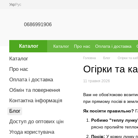
Перейти до основного контенту
Укр
Рус
0686991906
Каталог
Каталог
Про нас
Оплата і доставка
Відгуки про магазин
Бренди
Каталог
Головна
Блог
Огірки та ка
Огірки та к
Про нас
Оплата і доставка
11 травня 2026
Обмін та повернення
Вам не обов'язково возитис
Контактна інформація
при прямому посіві в земл
Блог
Як посіяти правильно?
Г
Робимо "теплу лунку
Доступ до оптових цін
рясно пролийте тепло
Угода користувача
Посів:
У кожну лунку п