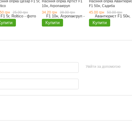
іння огірка Цезар F1 5г,
Насіння огірка Артіст F1
Насіння огірка Авантюри
tico
10н, Агропакгруп
F1 50н, Садиба
50 грн
25.00 грн
34.20 грн
38.00 грн
45.00 грн
50.00 грн
Купити
Купити
Купити
Увійти за допомогою