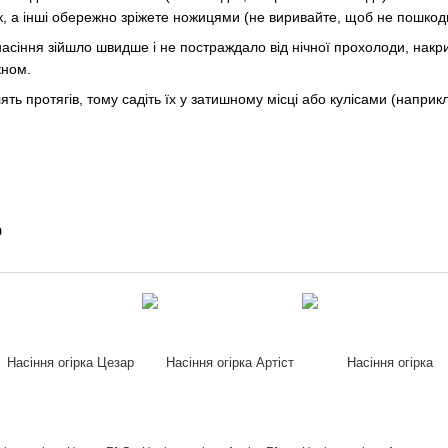
, а інші обережно зріжете ножицями (не виривайте, щоб не пошкодит
сіння зійшло швидше і не постраждало від нічної прохолоди, накр
кном.
ять протягів, тому садіть їх у затишному місці або кулісами (наприк
о