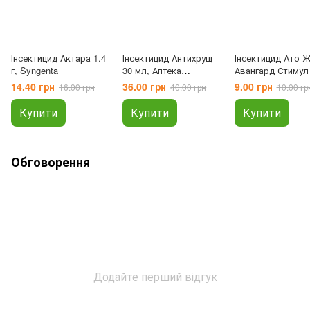
Інсектицид Актара 1.4
Інсектицид Антихрущ
Інсектицид Ато Ж
г, Syngenta
30 мл, Аптека
Авангард Стимул
садівника
мл, Аптека садів
14.40 грн
36.00 грн
9.00 грн
16.00 грн
40.00 грн
10.00 гр
Купити
Купити
Купити
Обговорення
Додайте перший відгук