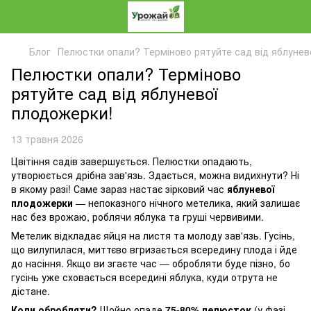
Блог
Пелюстки опали? Терміново рятуйте сад від яблунев
Пелюстки опали? Терміново
рятуйте сад від яблуневої
плодожерки!
13 травня 2026
Цвітіння садів завершується. Пелюстки опадають,
утворюється дрібна зав'язь. Здається, можна видихнути? Ні
в якому разі! Саме зараз настає зірковий час
яблуневої
плодожерки
— непоказного нічного метелика, який залишає
нас без врожаю, роблячи яблука та груші червивими.
Метелик відкладає яйця на листя та молоду зав'язь. Гусінь,
що вилупилася, миттєво вгризається всередину плода і йде
до насіння. Якщо ви згаєте час — обробляти буде пізно, бо
гусінь уже сховається всередині яблука, куди отрута не
дістане.
Коли обробляти?
Щойно опаде
75-80% пелюсток
(у фазі