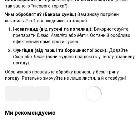
так званого "лісового горіха").
Чим обробляти? (Бакова суміш)
Вам знову потрібен
коктейль 2-в-1 від шкідників та хвороб:
Інсектицид (від гусені та попелиці):
Використовуйте
препарати
Енжіо
,
Ампліго
або
Матч
. Останній особливо
ефективний саме проти гусені.
Фунгіцид (від парші та борошнистої роси):
Додайте
Скор
або
Топаз
(вони чудово працюють у теплу травневу
погоду).
Обов'язково проводьте обробку ввечері, у безвітряну
погоду. Ретельно змочуйте не лише листя, а й стовбури!
Ми рекомендуємо