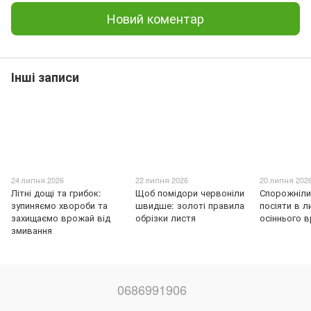
Новий коментар
Інші записи
24 липня 2026
22 липня 2026
20 липня 202
Літні дощі та грибок:
Щоб помідори червоніли
Спорожніли
зупиняємо хвороби та
швидше: золоті правила
посіяти в л
захищаємо врожай від
обрізки листя
осіннього 
змивання
0686991906