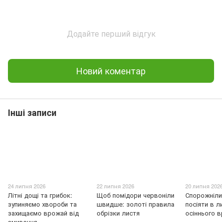
Додайте перший відгук
Новий коментар
Інші записи
24 липня 2026
22 липня 2026
20 липня 202
Літні дощі та грибок:
Щоб помідори червоніли
Спорожніли
зупиняємо хвороби та
швидше: золоті правила
посіяти в л
захищаємо врожай від
обрізки листя
осіннього 
змивання