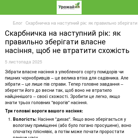
Блог
Скарбничка на наступний рік: як правильно зберігат
Скарбничка на наступний рік: як
правильно зберігати власне
насіння, щоб не втратити схожість
5 листопада 2025
Зібрати власне насіння з улюбленого сорту помідорів чи
пишних чорнобривців – це велика втіха для садівника. Але
зібрати – це лише пів справи. Тепер головне завдання –
зберегти його до весни так, щоб воно не втратило
найціннішого – своєї схожості. Зробити це легко, якщо
знати трьох головних "ворогів" насіння.
Три головні вороги вашого насіння:
Вологість:
Насіння "дихає". Якщо воно зберігається у
вологому приміщенні (або було погано просушене), воно
спочатку пліснявіє, а потім може почати проростати
раніше часу.