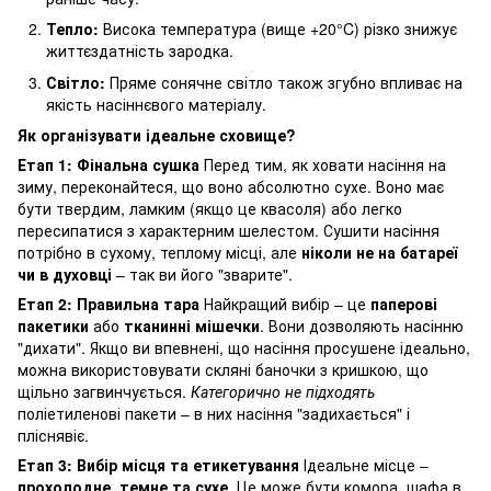
Тепло:
Висока температура (вище +20°C) різко знижує
життєздатність зародка.
Світло:
Пряме сонячне світло також згубно впливає на
якість насіннєвого матеріалу.
Як організувати ідеальне сховище?
Етап 1: Фінальна сушка
Перед тим, як ховати насіння на
зиму, переконайтеся, що воно абсолютно сухе. Воно має
бути твердим, ламким (якщо це квасоля) або легко
пересипатися з характерним шелестом. Сушити насіння
потрібно в сухому, теплому місці, але
ніколи не на батареї
чи в духовці
– так ви його "зварите".
Етап 2: Правильна тара
Найкращий вибір – це
паперові
пакетики
або
тканинні мішечки
. Вони дозволяють насінню
"дихати". Якщо ви впевнені, що насіння просушене ідеально,
можна використовувати скляні баночки з кришкою, що
щільно загвинчується.
Категорично не підходять
поліетиленові пакети – в них насіння "задихається" і
пліснявіє.
Етап 3: Вибір місця та етикетування
Ідеальне місце –
прохолодне, темне та сухе
. Це може бути комора, шафа в