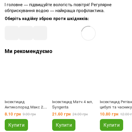
І головне — підвищуйте вологість повітря! Регулярне
обприскування водою — найкраща профілактика.
Оберіть надійну зброю проти шкідників:
Ми рекомендуємо
Інсектицид
Інсектицид Матч 4 мл,
Інсектицид Рятів
Антиколорад Макс 2
Syngenta
цибулі та часнику
мл + Тандем 10 мл,
мл, AgroProtectio
8.10 грн
21.60 грн
10.80 грн
9.00 грн
24.00 грн
12.00 г
Аптека садівника
Купити
Купити
Купити