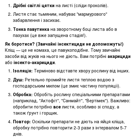
Дрібні світлі цятки
на листі (сліди проколів).
Листя стає тьмяним, набуває "мармурового"
забарвлення і засихає.
Тонка павутинка
на зворотному боці листа або в
пазухах (це вже запущена стадія!).
Як боротися? (Звичайні інсектициди не допоможуть!)
Кліщ — це не комаха, це павукоподібне. Тому звичайні
засоби від жуків на нього не діють. Вам потрібні
акарициди
або
інсекто-акарициди
.
Ізоляція:
Терміново відставте хвору рослину від інших.
Душ:
Ретельно промийте листя теплою водою з
господарським милом (це змиє частину популяції).
Обробка:
Обробіть рослину спеціальними препаратами
(наприклад, "Актофіт", "Санмайт", "Вертімек"). Важливо:
обробити потрібно
все
листя, особливо зі споду, а
також ґрунт і горщик.
Повтор:
Оскільки препарати не діють на яйця кліща,
обробку потрібно повторити 2-3 рази з інтервалом 5-7
днів.