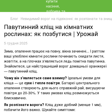
Блог
Невидимий ворог на підвіконні: як розпізнати та зни
Павутинний кліщ на кімнатних
рослинах: як позбутися | Урожай
5 грудня 2025
Зима, опалення працює на повну, вікна зачинені... І раптом
ваші улюблені кімнатні рослини починають скидати листя,
жовтіти, а на гілочках з'являється ледь помітна павутинка.
Знайомтеся, це найстрашніший ворог домашньої оранжереї
— павутинний кліщ.
Чому він з'являється саме взимку?
Ідеальні умови для
кліща — це
сухе і тепле повітря
. Батареї центрального
опалення створюють для нього справжній рай, висушуючи
повітря до 20-30%. У таких умовах кліщ розмножується
блискавично.
Як розпізнати ворога?
Кліщ дуже дрібний (менше 1 мм),
побачити його важко. Шукайте симптоми: