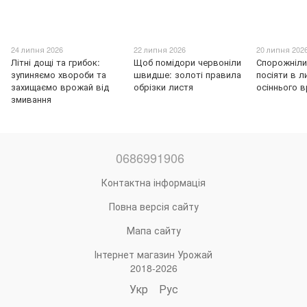
24 липня 2026
22 липня 2026
20 липня 202
Літні дощі та грибок:
Щоб помідори червоніли
Спорожніли
зупиняємо хвороби та
швидше: золоті правила
посіяти в л
захищаємо врожай від
обрізки листя
осіннього 
змивання
0686991906
Контактна інформація
Повна версія сайту
Мапа сайту
Інтернет магазин Урожай
2018-2026
Укр
Рус